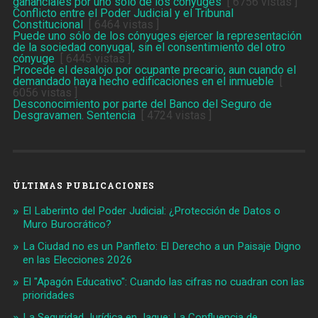
gananciales por uno sólo de los cónyuges
[ 6756 vistas ]
Conflicto entre el Poder Judicial y el Tribunal
Constitucional
[ 6464 vistas ]
Puede uno sólo de los cónyuges ejercer la representación
de la sociedad conyugal, sin el consentimiento del otro
cónyuge
[ 6445 vistas ]
Procede el desalojo por ocupante precario, aun cuando el
demandado haya hecho edificaciones en el inmueble
[
6056 vistas ]
Desconocimiento por parte del Banco del Seguro de
Desgravamen. Sentencia
[ 4724 vistas ]
ÚLTIMAS PUBLICACIONES
El Laberinto del Poder Judicial: ¿Protección de Datos o
Muro Burocrático?
La Ciudad no es un Panfleto: El Derecho a un Paisaje Digno
en las Elecciones 2026
El "Apagón Educativo": Cuando las cifras no cuadran con las
prioridades
La Seguridad Jurídica en Jaque: La Confluencia de