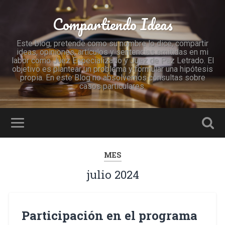
Compartiendo Ideas
Este blog, pretende como su nombre lo dice, compartir
ideas, opiniones, artículos y sentencias emitidas en mi
labor como Juez Especializado y Juez de Paz Letrado. El
objetivo es plantear un problema y formular una hipótesis
propia. En este Blog no absolvemos consultas sobre
casos particulares.
MES
julio 2024
Participación en el programa