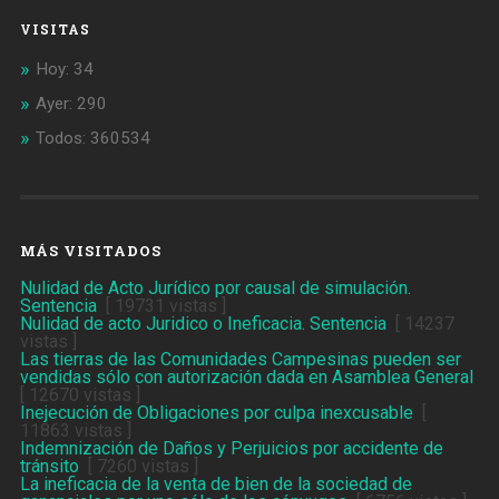
VISITAS
Hoy: 34
Ayer: 290
Todos: 360534
MÁS VISITADOS
Nulidad de Acto Jurídico por causal de simulación.
Sentencia
[ 19731 vistas ]
Nulidad de acto Juridico o Ineficacia. Sentencia
[ 14237
vistas ]
Las tierras de las Comunidades Campesinas pueden ser
vendidas sólo con autorización dada en Asamblea General
[ 12670 vistas ]
Inejecución de Obligaciones por culpa inexcusable
[
11863 vistas ]
Indemnización de Daños y Perjuicios por accidente de
tránsito
[ 7260 vistas ]
La ineficacia de la venta de bien de la sociedad de