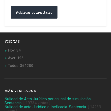
VISITAS
Hoy: 34
Ayer: 196
Todos: 361280
MÁS VISITADOS
Nulidad de Acto Jurídico por causal de simulación.
Sentencia
[ 19734 vistas ]
Nulidad de acto Juridico o Ineficacia. Sentencia
[ 14239
vistas ]