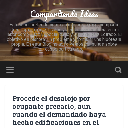
Compartiendo Ideas
Este blog, pretende como su nombre lo dice, compartir
ideas, opiniones, artículos y sentencias emitidas en mi
labor como Juez Especializado y Juez de Paz Letrado. El
objetivo es plantear un problema y formular una hipótesis
propia. En este Blog no absolvemos consultas sobre
casos particulares.
Procede el desalojo por
ocupante precario, aun
cuando el demandado haya
hecho edificaciones en el