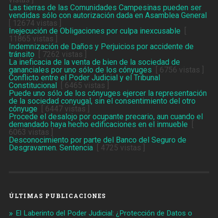
Las tierras de las Comunidades Campesinas pueden ser
vendidas sólo con autorización dada en Asamblea General
[ 12674 vistas ]
Inejecución de Obligaciones por culpa inexcusable
[
11865 vistas ]
Indemnización de Daños y Perjuicios por accidente de
tránsito
[ 7262 vistas ]
La ineficacia de la venta de bien de la sociedad de
gananciales por uno sólo de los cónyuges
[ 6756 vistas ]
Conflicto entre el Poder Judicial y el Tribunal
Constitucional
[ 6465 vistas ]
Puede uno sólo de los cónyuges ejercer la representación
de la sociedad conyugal, sin el consentimiento del otro
cónyuge
[ 6447 vistas ]
Procede el desalojo por ocupante precario, aun cuando el
demandado haya hecho edificaciones en el inmueble
[
6063 vistas ]
Desconocimiento por parte del Banco del Seguro de
Desgravamen. Sentencia
[ 4725 vistas ]
ÚLTIMAS PUBLICACIONES
El Laberinto del Poder Judicial: ¿Protección de Datos o