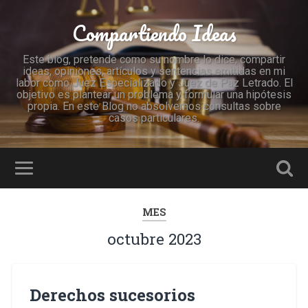
Compartiendo Ideas
Este blog, pretende como su nombre lo dice, compartir
ideas, opiniones, artículos y sentencias emitidas en mi
labor como Juez Especializado y Juez de Paz Letrado. El
objetivo es plantear un problema y formular una hipótesis
propia. En este Blog no absolvemos consultas sobre
casos particulares.
MES
octubre 2023
Derechos sucesorios