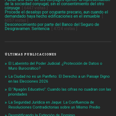
de la sociedad conyugal, sin el consentimiento del otro
cónyuge
[ 6447 vistas ]
Procede el desalojo por ocupante precario, aun cuando el
demandado haya hecho edificaciones en el inmueble
[
6057 vistas ]
Desconocimiento por parte del Banco del Seguro de
Desgravamen. Sentencia
[ 4724 vistas ]
ÚLTIMAS PUBLICACIONES
El Laberinto del Poder Judicial: ¿Protección de Datos o
Muro Burocrático?
La Ciudad no es un Panfleto: El Derecho a un Paisaje Digno
en las Elecciones 2026
El "Apagón Educativo": Cuando las cifras no cuadran con las
prioridades
La Seguridad Jurídica en Jaque: La Confluencia de
Resoluciones Contradictorias sobre un Mismo Predio
Desmitificando la Extinción de Dominio