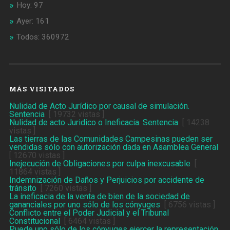
Hoy: 97
Ayer: 161
Todos: 360972
MÁS VISITADOS
Nulidad de Acto Jurídico por causal de simulación.
Sentencia
[ 19732 vistas ]
Nulidad de acto Juridico o Ineficacia. Sentencia
[ 14238
vistas ]
Las tierras de las Comunidades Campesinas pueden ser
vendidas sólo con autorización dada en Asamblea General
[ 12670 vistas ]
Inejecución de Obligaciones por culpa inexcusable
[
11864 vistas ]
Indemnización de Daños y Perjuicios por accidente de
tránsito
[ 7260 vistas ]
La ineficacia de la venta de bien de la sociedad de
gananciales por uno sólo de los cónyuges
[ 6756 vistas ]
Conflicto entre el Poder Judicial y el Tribunal
Constitucional
[ 6464 vistas ]
Puede uno sólo de los cónyuges ejercer la representación