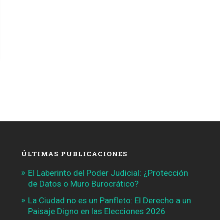
ÚLTIMAS PUBLICACIONES
El Laberinto del Poder Judicial: ¿Protección
de Datos o Muro Burocrático?
La Ciudad no es un Panfleto: El Derecho a un
Paisaje Digno en las Elecciones 2026