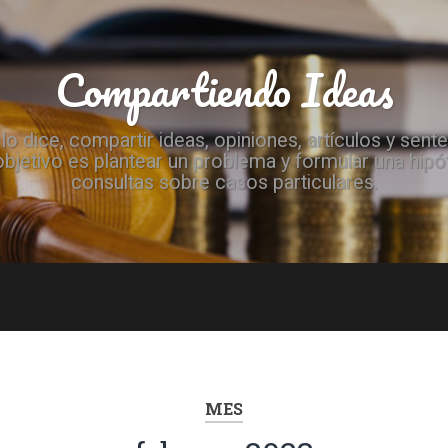
Compartiendo Ideas
 dice, compartir ideas, opiniones, artículos y sen
objetivo es plantear un problema y formular una hip
consultas sobre casos particulares.
MES