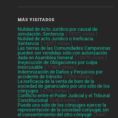
MÁS VISITADOS
Nulidad de Acto Jurídico por causal de
simulación. Sentencia
[ 19731 vistas ]
Nulidad de acto Juridico o Ineficacia.
Sentencia
[ 14237 vistas ]
Las tierras de las Comunidades Campesinas
pueden ser vendidas sólo con autorización
dada en Asamblea General
[ 12670 vistas ]
Inejecución de Obligaciones por culpa
inexcusable
[ 11864 vistas ]
Indemnización de Daños y Perjuicios por
accidente de tránsito
[ 7260 vistas ]
La ineficacia de la venta de bien de la
sociedad de gananciales por uno sólo de los
cónyuges
[ 6756 vistas ]
Conflicto entre el Poder Judicial y el Tribunal
Constitucional
[ 6464 vistas ]
Puede uno sólo de los cónyuges ejercer la
representación de la sociedad conyugal, sin
el consentimiento del otro cónyuge
[ 6447