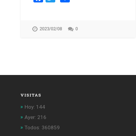
2023/02/08
0
VISITAS
Hoy: 144
Ayer: 216
Todos: 360859