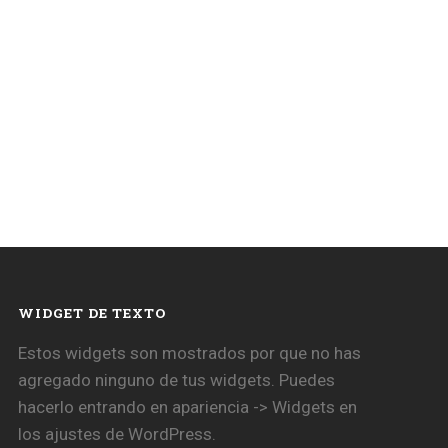
WIDGET DE TEXTO
Estos widgets son mostrados por que no has
agregado ninguno de tus widgets. Puedes
hacerlo entrando en apariencia -> Widgets en
los ajustes de WordPress.