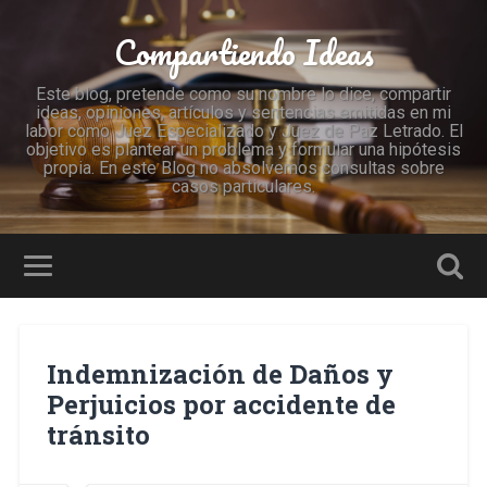
Compartiendo Ideas
Este blog, pretende como su nombre lo dice, compartir
ideas, opiniones, artículos y sentencias emitidas en mi
labor como Juez Especializado y Juez de Paz Letrado. El
objetivo es plantear un problema y formular una hipótesis
propia. En este Blog no absolvemos consultas sobre
casos particulares.
Indemnización de Daños y
Perjuicios por accidente de
tránsito