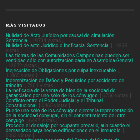
MÁS VISITADOS
Nulidad de Acto Jurídico por causal de simulación.
Sentencia
[ 19734 vistas ]
Nulidad de acto Juridico o Ineficacia. Sentencia
[ 14239
vistas ]
Las tierras de las Comunidades Campesinas pueden ser
vendidas sólo con autorización dada en Asamblea General
[ 12672 vistas ]
Inejecución de Obligaciones por culpa inexcusable
[
11865 vistas ]
Indemnización de Daños y Perjuicios por accidente de
tránsito
[ 7261 vistas ]
La ineficacia de la venta de bien de la sociedad de
gananciales por uno sólo de los cónyuges
[ 6756 vistas ]
Conflicto entre el Poder Judicial y el Tribunal
Constitucional
[ 6465 vistas ]
Puede uno sólo de los cónyuges ejercer la representación
de la sociedad conyugal, sin el consentimiento del otro
cónyuge
[ 6447 vistas ]
Procede el desalojo por ocupante precario, aun cuando el
demandado haya hecho edificaciones en el inmueble
[
6063 vistas ]