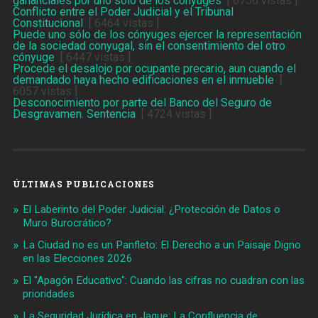
gananciales por uno sólo de los cónyuges
[ 6756 vistas ]
Conflicto entre el Poder Judicial y el Tribunal
Constitucional
[ 6464 vistas ]
Puede uno sólo de los cónyuges ejercer la representación
de la sociedad conyugal, sin el consentimiento del otro
cónyuge
[ 6447 vistas ]
Procede el desalojo por ocupante precario, aun cuando el
demandado haya hecho edificaciones en el inmueble
[
6057 vistas ]
Desconocimiento por parte del Banco del Seguro de
Desgravamen. Sentencia
[ 4724 vistas ]
ÚLTIMAS PUBLICACIONES
El Laberinto del Poder Judicial: ¿Protección de Datos o
Muro Burocrático?
La Ciudad no es un Panfleto: El Derecho a un Paisaje Digno
en las Elecciones 2026
El "Apagón Educativo": Cuando las cifras no cuadran con las
prioridades
La Seguridad Jurídica en Jaque: La Confluencia de