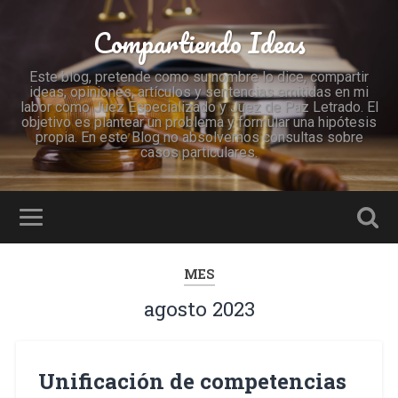
Compartiendo Ideas
Este blog, pretende como su nombre lo dice, compartir
ideas, opiniones, artículos y sentencias emitidas en mi
labor como Juez Especializado y Juez de Paz Letrado. El
objetivo es plantear un problema y formular una hipótesis
propia. En este Blog no absolvemos consultas sobre
casos particulares.
MES
agosto 2023
Unificación de competencias