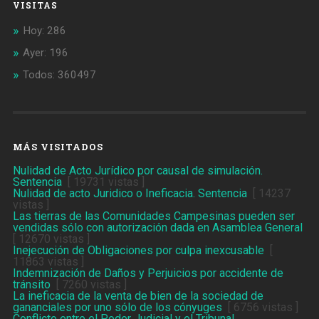
VISITAS
Hoy: 286
Ayer: 196
Todos: 360497
MÁS VISITADOS
Nulidad de Acto Jurídico por causal de simulación.
Sentencia
[ 19731 vistas ]
Nulidad de acto Juridico o Ineficacia. Sentencia
[ 14237
vistas ]
Las tierras de las Comunidades Campesinas pueden ser
vendidas sólo con autorización dada en Asamblea General
[ 12670 vistas ]
Inejecución de Obligaciones por culpa inexcusable
[
11863 vistas ]
Indemnización de Daños y Perjuicios por accidente de
tránsito
[ 7260 vistas ]
La ineficacia de la venta de bien de la sociedad de
gananciales por uno sólo de los cónyuges
[ 6756 vistas ]
Conflicto entre el Poder Judicial y el Tribunal