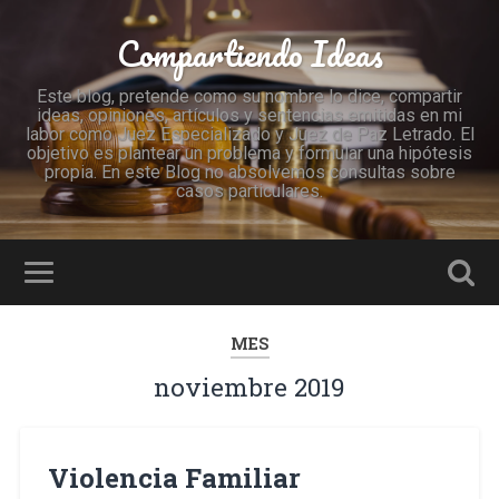
Compartiendo Ideas
Este blog, pretende como su nombre lo dice, compartir
ideas, opiniones, artículos y sentencias emitidas en mi
labor como Juez Especializado y Juez de Paz Letrado. El
objetivo es plantear un problema y formular una hipótesis
propia. En este Blog no absolvemos consultas sobre
casos particulares.
MES
noviembre 2019
Violencia Familiar