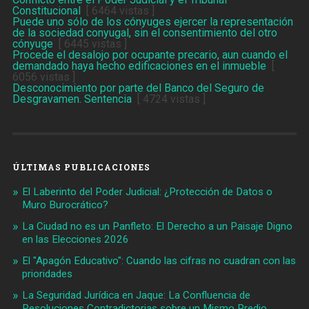
Constitucional
[ 6464 vistas ]
Puede uno sólo de los cónyuges ejercer la representación
de la sociedad conyugal, sin el consentimiento del otro
cónyuge
[ 6445 vistas ]
Procede el desalojo por ocupante precario, aun cuando el
demandado haya hecho edificaciones en el inmueble
[
6056 vistas ]
Desconocimiento por parte del Banco del Seguro de
Desgravamen. Sentencia
[ 4724 vistas ]
ÚLTIMAS PUBLICACIONES
El Laberinto del Poder Judicial: ¿Protección de Datos o
Muro Burocrático?
La Ciudad no es un Panfleto: El Derecho a un Paisaje Digno
en las Elecciones 2026
El "Apagón Educativo": Cuando las cifras no cuadran con las
prioridades
La Seguridad Jurídica en Jaque: La Confluencia de
Resoluciones Contradictorias sobre un Mismo Predio