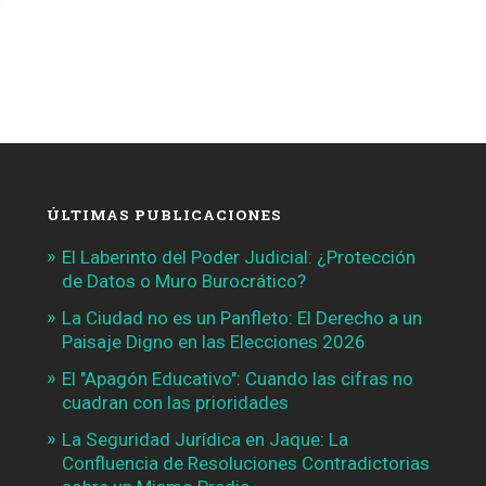
ÚLTIMAS PUBLICACIONES
El Laberinto del Poder Judicial: ¿Protección
de Datos o Muro Burocrático?
La Ciudad no es un Panfleto: El Derecho a un
Paisaje Digno en las Elecciones 2026
El "Apagón Educativo": Cuando las cifras no
cuadran con las prioridades
La Seguridad Jurídica en Jaque: La
Confluencia de Resoluciones Contradictorias