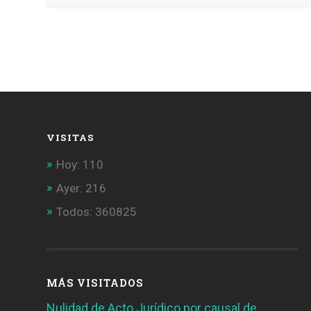
VISITAS
Hoy: 110
Ayer: 216
Todos: 360825
MÁS VISITADOS
Nulidad de Acto Jurídico por causal de