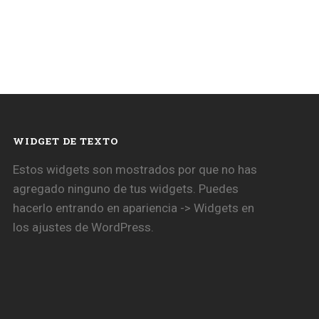
WIDGET DE TEXTO
Estos widgets son mostrados por que no has
agregado ninguno de tus widgets. Puedes
hacerlo entrando en apariencia -> Widgets en
los ajustes de WordPress.