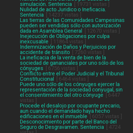
simulación. Sentencia
[ 19731 vistas ]
Nulidad de acto Juridico o Ineficacia.
Sentencia
[ 14237 vistas ]
Las tierras de las Comunidades Campesinas
pueden ser vendidas sólo con autorización
dada en Asamblea General
[ 12670 vistas ]
Inejecución de Obligaciones por culpa
inexcusable
[ 11864 vistas ]
Indemnización de Daños y Perjuicios por
accidente de tránsito
[ 7260 vistas ]
La ineficacia de la venta de bien de la
sociedad de gananciales por uno sólo de los
cónyuges
[ 6756 vistas ]
Conflicto entre el Poder Judicial y el Tribunal
Constitucional
[ 6464 vistas ]
Puede uno sólo de los cónyuges ejercer la
representación de la sociedad conyugal, sin
el consentimiento del otro cónyuge
[ 6447
vistas ]
Procede el desalojo por ocupante precario,
aun cuando el demandado haya hecho
edificaciones en el inmueble
[ 6057 vistas ]
Desconocimiento por parte del Banco del
Seguro de Desgravamen. Sentencia
[ 4724
vistas ]