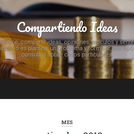
Compartiendo Ideas
 dice, compartir ideas, opiniones, artículos y sen
objetivo es plantear un problema y formular una hip
consultas sobre casos particulares.
MES