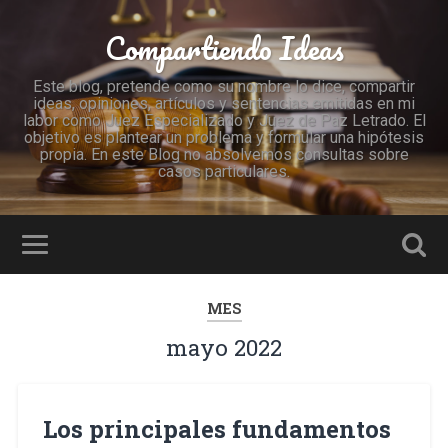
Compartiendo Ideas
Este blog, pretende como su nombre lo dice, compartir
ideas, opiniones, artículos y sentencias emitidas en mi
labor como Juez Especializado y Juez de Paz Letrado. El
objetivo es plantear un problema y formular una hipótesis
propia. En este Blog no absolvemos consultas sobre
casos particulares.
MES
mayo 2022
Los principales fundamentos