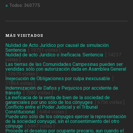
Todos: 360775
MÁS VISITADOS
Nulidad de Acto Jurídico por causal de simulación.
Sentencia
[ 19731 vistas ]
Nulidad de acto Juridico o Ineficacia. Sentencia
[ 14237
vistas ]
Las tierras de las Comunidades Campesinas pueden ser
vendidas sólo con autorización dada en Asamblea General
[ 12670 vistas ]
Inejecución de Obligaciones por culpa inexcusable
[
11864 vistas ]
Indemnización de Daños y Perjuicios por accidente de
tránsito
[ 7260 vistas ]
La ineficacia de la venta de bien de la sociedad de
gananciales por uno sólo de los cónyuges
[ 6756 vistas ]
Conflicto entre el Poder Judicial y el Tribunal
Constitucional
[ 6464 vistas ]
Puede uno sólo de los cónyuges ejercer la representación
de la sociedad conyugal, sin el consentimiento del otro
cónyuge
[ 6447 vistas ]
Procede el desalojo por ocupante precario, aun cuando el