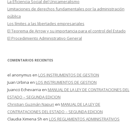
La Eficiencia Social del Unicameralismo
:
Limitaciones de derechos fundamentales por la administración
pública
Los límites a las libertades empresariales
El Teorema de Arrow y su importancia para el control del Estado
El Procedimiento Administrativo General
COMENTARIOS RECIENTES
el anonymus
en
LOS INSTRUMENTOS DE GESTION
Juan Urbina
en
LOS INSTRUMENTOS DE GESTION
Juancci Echevarria
en
MANUAL DE LA LEY DE CONTRATACIONES DEL
ESTADO – SEGUNDA EDICION
Christian Guzmán Napuri
en
MANUAL DE LA LEY DE
CONTRATACIONES DEL ESTADO – SEGUNDA EDICION
Claudia Ximena Sh
en
LOS REGLAMENTOS ADMINISTRATIVOS