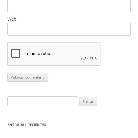
Web
B
u
s
c
ENTRADAS RECIENTES
a
r