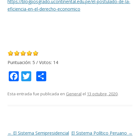
https://blogposgrado.ucontinental.edu.pe/el-postulado-de-la-
eficiencia-en-el-derecho-economico
Puntuación:
5
/ Votos:
14
F
T
C
ac
w
o
e
itt
m
Esta entrada fue publicada en
General
el
13 octubre, 2020
.
b
er
p
o
ar
o
ti
k
r
Navegación
←
El Sistema Semipresidencial
El Sistema Político Peruano
→