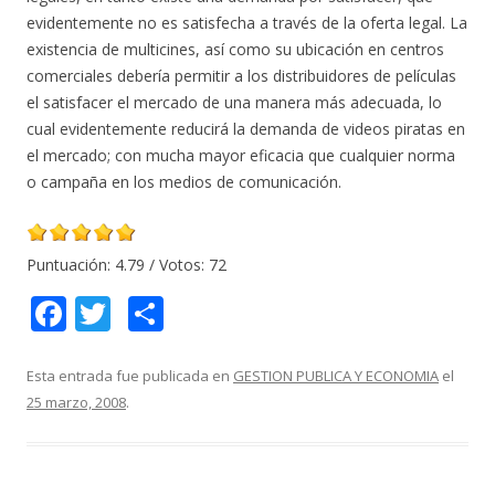
evidentemente no es satisfecha a través de la oferta legal. La
existencia de multicines, así como su ubicación en centros
comerciales debería permitir a los distribuidores de películas
el satisfacer el mercado de una manera más adecuada, lo
cual evidentemente reducirá la demanda de videos piratas en
el mercado; con mucha mayor eficacia que cualquier norma
o campaña en los medios de comunicación.
Puntuación:
4.79
/ Votos:
72
F
T
C
ac
w
o
e
itt
m
Esta entrada fue publicada en
GESTION PUBLICA Y ECONOMIA
el
25 marzo, 2008
.
b
er
p
o
ar
o
ti