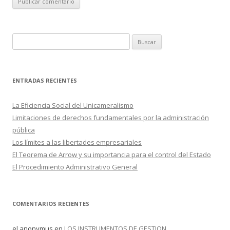
B
u
s
c
ENTRADAS RECIENTES
a
r
La Eficiencia Social del Unicameralismo
:
Limitaciones de derechos fundamentales por la administración
pública
Los límites a las libertades empresariales
El Teorema de Arrow y su importancia para el control del Estado
El Procedimiento Administrativo General
COMENTARIOS RECIENTES
el anonymus
en
LOS INSTRUMENTOS DE GESTION