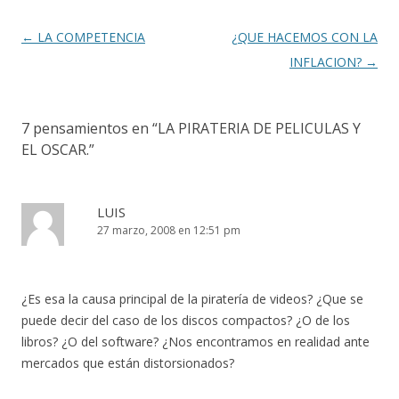
k
r
Navegación
←
LA COMPETENCIA
¿QUE HACEMOS CON LA
de
INFLACION?
→
entradas
7 pensamientos en “
LA PIRATERIA DE PELICULAS Y
EL OSCAR.
”
LUIS
27 marzo, 2008 en 12:51 pm
¿Es esa la causa principal de la piratería de videos? ¿Que se
puede decir del caso de los discos compactos? ¿O de los
libros? ¿O del software? ¿Nos encontramos en realidad ante
mercados que están distorsionados?