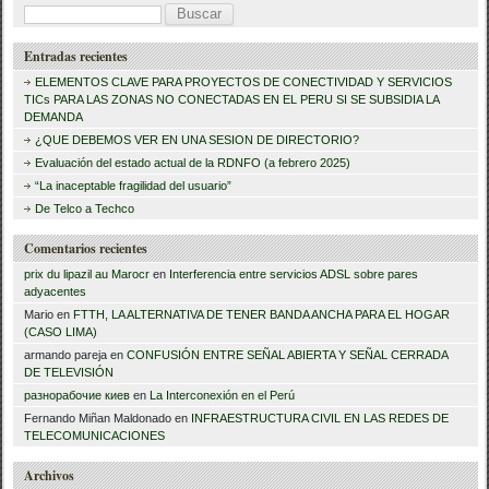
B
u
Entradas recientes
s
ELEMENTOS CLAVE PARA PROYECTOS DE CONECTIVIDAD Y SERVICIOS
c
TICs PARA LAS ZONAS NO CONECTADAS EN EL PERU SI SE SUBSIDIA LA
DEMANDA
a
¿QUE DEBEMOS VER EN UNA SESION DE DIRECTORIO?
r
Evaluación del estado actual de la RDNFO (a febrero 2025)
“La inaceptable fragilidad del usuario”
:
De Telco a Techco
Comentarios recientes
prix du lipazil au Marocr
en
Interferencia entre servicios ADSL sobre pares
adyacentes
Mario
en
FTTH, LA ALTERNATIVA DE TENER BANDA ANCHA PARA EL HOGAR
(CASO LIMA)
armando pareja
en
CONFUSIÓN ENTRE SEÑAL ABIERTA Y SEÑAL CERRADA
DE TELEVISIÓN
разнорабочие киев
en
La Interconexión en el Perú
Fernando Miñan Maldonado
en
INFRAESTRUCTURA CIVIL EN LAS REDES DE
TELECOMUNICACIONES
Archivos