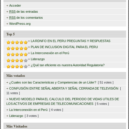
Acceder
RSS
de las entradas
RSS
de los comentarios
WordPress.org
Top 5
LA RDNFO EN EL PERU PREGUNTAS Y RESPUESTAS
PLAN DE INCLUSION DIGITAL PARA EL PERU
La Interconexión en el Perú
Liderazgo
¿Qué tan eficiente es nuestra Autoridad Regulatoria?
Más votados
¿Cuales son las Caracteristicas y Competencias de un Lìder?
[ 51 votes ]
CONFUSIÓN ENTRE SEÑAL ABIERTA Y SEÑAL CERRADA DE TELEVISIÓN
[
11 votes ]
NUEVO MODELO PARA EL CALCULO DEL PERIODO DE VIDAS UTILES DE
LOS ACTIVOS DE EMPRESAS DE TELECOMUNICACIONES
[ 5 votes ]
La Interconexión en el Perú
[ 4 votes ]
Liderazgo
[ 3 votes ]
Más Visitados