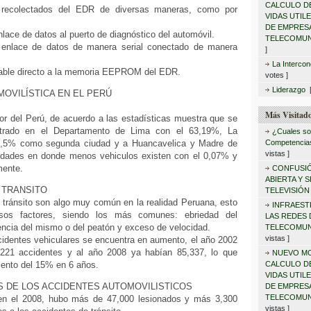
CALCULO D
 recolectados del EDR de diversas maneras, como por
VIDAS UTIL
DE EMPRES
nlace de datos al puerto de diagnóstico del automóvil.
TELECOMUN
 enlace de datos de manera serial conectado de manera
]
La Intercon
cable directo a la memoria EEPROM del EDR.
votes ]
Liderazgo
[
OVILÍSTICA EN EL PERÚ
Más Visitad
or del Perú, de acuerdo a las estadísticas muestra que se
ntrado en el Departamento de Lima con el 63,19%, La
¿Cuales son
l 9,5% como segunda ciudad y a Huancavelica y Madre de
Competencias
vistas ]
udades en donde menos vehiculos existen con el 0,07% y
mente.
CONFUSIÓ
ABIERTA Y 
 TRANSITO
TELEVISIÓN
 tránsito son algo muy común en la realidad Peruana, esto
INFRAEST
sos factores, siendo los más comunes: ebriedad del
LAS REDES 
encia del mismo o del peatón y exceso de velocidad.
TELECOMUN
vistas ]
cidentes vehiculares se encuentra en aumento, el año 2002
 221 accidentes y al año 2008 ya habían 85,337, lo que
NUEVO MO
mento del 15% en 6 años.
CALCULO D
VIDAS UTIL
 DE LOS ACCIDENTES AUTOMOVILISTICOS
DE EMPRES
TELECOMUN
 en el 2008, hubo más de 47,000 lesionados y más 3,300
vistas ]