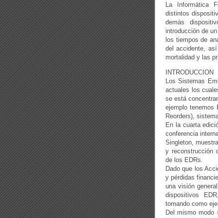
La Informática 
distintos disposi
demás dispositi
introducción de un
los tiempos de aná
del accidente, as
mortalidad y las p
INTRODUCCION
Los Sistemas Embe
actuales los cual
se está concentran
ejemplo tenemos 
Reorders), sistem
En la cuarta edici
conferencia intern
Singleton, muestra
y reconstrucción 
de los EDRs.
Dado que los Acci
y pérdidas financi
una visión genera
dispositivos EDR
tomando como ejem
Del mismo modo s