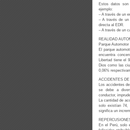
Estos datos son
ejemplo:
– A través de un e
– A través de un
directa al EDR.
– A través de un 
REALIDAD AUTOM
Parque Automotor
El parque automot
encuentra conce
Libertad tiene e
Dios como las ci
0,06% respectiva
ACCIDENTES DE
Los accidentes de
se debe a diver
conductor, imprud
La cantidad de ac
solo existían 74,
significa un incre
REPERCUSIONES
En el Perú, solo