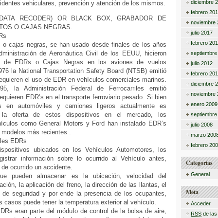
diciembre 
cidentes vehiculares, prevención y atención de los mismos.
febrero 20
 DATA RECODER) OR BLACK BOX, GRABADOR DE
noviembre 
TOS O CAJAS NEGRAS.
julio 2017
DRs
febrero 20
o cajas negras, se han usado desde finales de los años
dministración de Aeronáutica Civil de los EEUU, hicieron
septiembre
uso de EDRs o Cajas Negras en los aviones de vuelos
julio 2012
976 la National Transportation Safety Board (NTSB) emitió
febrero 201
requieren el uso de EDR en vehículos comerciales marinos.
diciembre 
, la Administración Federal de Ferrocarriles emitió
noviembre 
equieren EDR’s en el transporte ferroviario pesado. Si bien
enero 2009
 en automóviles y camiones ligeros actualmente es
 la oferta de estos dispositivos en el mercado, los
septiembre
hículos como General Motors y Ford han instalado EDR’s
julio 2008
modelos más recientes .
marzo 200
ales EDRs
febrero 20
positivos ubicados en los Vehículos Automotores, los
istrar información sobre lo ocurrido al Vehículo antes,
Categorías
de ocurrido un accidente.
General
que pueden almacenar es la ubicación, velocidad del
ación, la aplicación del freno, la dirección de las llantas, el
Meta
 de seguridad y por ende la presencia de los ocupantes,
casos puede tener la temperatura exterior al vehículo.
Acceder
DRs eran parte del módulo de control de la bolsa de aire,
RSS
de las