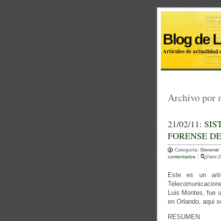
Blog de 
Artículos de actualidad
Archivo por
21/02/11:
SIS
FORENSE DE
Categoría:
General
comentarios
Visto
Este es un arti
Telecomunicacione
Luis Montes, fue u
en Orlando, aqui s
RESUMEN