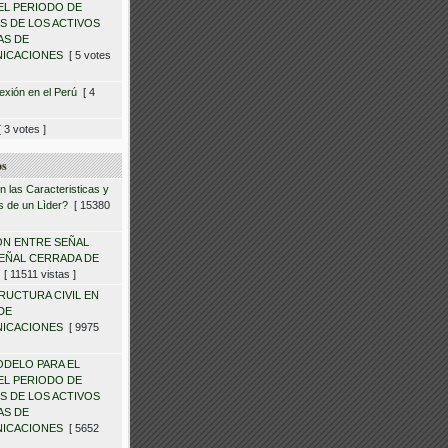
EL PERIODO DE
ES DE LOS ACTIVOS
AS DE
ICACIONES
[ 5 votes
exión en el Perú
[ 4
 3 votes ]
os
 las Caracteristicas y
 de un Lìder?
[ 15380
N ENTRE SEÑAL
SEÑAL CERRADA DE
[ 11511 vistas ]
RUCTURA CIVIL EN
DE
ICACIONES
[ 9975
DELO PARA EL
EL PERIODO DE
ES DE LOS ACTIVOS
AS DE
ICACIONES
[ 5652