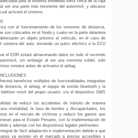
adecuada para el sistema embebido sería cerca de la caja
al ser una parte más resistente del automóvil, y ubicarse
 cual activará el sistema.
TO
za con el funcionamiento de los sensores de distancia,
e son colocados en el fondo y cuatro en la parte delantera
detectarán un objeto próximo al vehículo, en el caso de
el sistema del auto, enviando un pulso eléctrico a la ECU
e el EDR estará almacenando datos en todo el recorrido
 automóvil, sin embargo al ser una memoria volátil, sólo
timos minutos antes de activarse el airbag.
ONCLUSIONES
recerá beneficios múltiples de funcionalidades integradas
e distancia, el airbag, el equipo de sonido bluetooth y la
 teléfono móvil del propio usuario, vía el dispositivo GMS
.
bilidad de reducir los accidentes de tránsito de manera
 tasa mortalidad, la tasa de heridos y discapacitados, los
sta en el rescate de víctimas y reducir los gastos que
generan para el Estado Peruano, con la implementación de
ido y además con los dispositivos legales pertinentes.
ntegral de fácil adaptación e implementación debido a que
sarios ya existen en el mercado a precios accesibles y