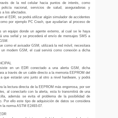
través de la red celular hacia puntos de interés, como
 policía nacional, servicios de salud, aseguradoras y
s a los afectados.
 en el EDR, se podrá utilizar algún simulador de accidentes
 como por ejemplo PC Crash, que ayudarían al proceso de
 un equipo donde un agente externo, al cual se le haya
rá una señal y se procederá el envío de mensajes SMS a
s GSM.
 como el avisador GSM, utilizará la red móvil, necesitara
a un modem GSM, el cual servirá como conexión a dicha
NCIPAL
nsiste en un EDR conectado a una alerta GSM, dicha
zara a través de un cable directo a la memoria EEPROM del
a que estarán uno junto al otro a nivel hardware, y podrá
.
ra la lectura directa de la EEPROM más engorrosa, por ser
s, al conectarlo con la alerta, esta lo transmitirá de una
lla, además se evita el problema de la posibilidad de
. Por ello este tipo de adquisición de datos se considera
on la norma ASTM E2493-07.
 EDR