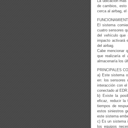
La ubicación más 
de cambios, esto 
cerca al airbag, el
FUNCIONAMIEN
El sistema comien
cuatro sensores qu
del vehículo que 
impacto activará 
del airbag.
Cabe mencionar qu
que realizaría el
almacenaría los úl
PRINCIPALES C
a) Este sistema of
en: los sensores d
interacción con el
conectado al EDR
b) Existe la posi
eficaz, reducir la
tiempos de respue
estos siniestros 
este sistema embeb
c) Es un sistema i
los equipos nece