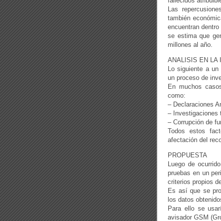
fallecidos atribuib
Las repercusione
también económica
encuentran dentro
se estima que gen
millones al año.
ANALISIS EN LA
Lo siguiente a un 
un proceso de inve
En muchos casos 
como:
– Declaraciones A
– Investigaciones 
– Corrupción de fu
Todos estos facto
afectación del reco
PROPUESTA
Luego de ocurrido
pruebas en un peri
criterios propios 
Es así que se pr
los datos obtenido
Para ello se usa
avisador GSM (Grou