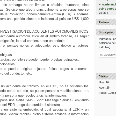
les a los accidentes de tránsito.
s sin embargo no se limitan a pérdidas humanas, sino
Interferenc
sobre pares 
s. Se dice que afecta principalmente a personas que se
vistas ]
 de la Población Económicamente Activa (PEA). Y además
era una pérdida directa e indirecta al país de US$ 1,000
Enlaces
 INVESTIGACION DE ACCIDENTES AUTOMOVILISTICOS
Suscripción
accidente automovilístico en el ámbito forense, es seguir
Ingrese su co
stigación, lo cual comienza con un peritaje.
notificarlo de
el peritaje no es el adecuado, esto debido a factores
este blog:
Dirección
mbiguas.
de
correo
tardías, por ello se pueden perder pruebas palpables.
ncionarios.
res pueden originar injustos fallos, pagos a terceros,
rd del conductor, etc.
Visitas
Hoy: 16
 un accidente de tránsito, en el Perú, no se obtienen las
Ayer: 28
odo corto, por ello, se puede prestar a modificaciones o a
Todos: 1295
de la persona que recolecta dicha información.
opone una alerta SMS (Short Message Service), enviando
s del EDR, luego de ocurrido el siniestro.
ría un sistema embebido, el cual asociaría al EDR y un
pe Special Mobile), dicho sistema enviaría la información