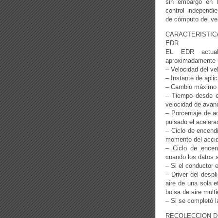
sin embargo en l
control independie
de cómputo del ve
CARACTERISTIC
EDR
EL EDR actual
aproximadamente 5
– Velocidad del ve
– Instante de aplic
– Cambio máximo d
– Tiempo desde el
velocidad de avan
– Porcentaje de ac
pulsado el acelera
– Ciclo de encend
momento del acci
– Ciclo de encen
cuando los datos 
– Si el conductor 
– Driver del despl
aire de una sola 
bolsa de aire mult
– Si se completó 
RECOLECCION D