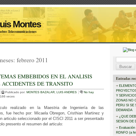
Luis Montes
 sobre Telecomunicaciones
 meses:
febrero 2011
B
u
TEMAS EMBEBIDOS EN EL ANALISIS
s
Entradas rec
 ACCIDENTES DE TRANSITO
c
ELEMENTO
PROYECTOS
Publicado por:
MONTES BAZALAR, LUIS ANDRES
No hay
a
Y SERVICIOS
:2166 veces
ZONAS NO 
r
PERU SI SE 
culo realizado en la Maestria de Ingeniería de las
:
DEMANDA
s, fue hecho por: Micaela Obregon, Cristhian Martinez y
¿QUE DEB
n articulo seleccionado por el CISCI 2011 a ser presentado
SESION DE 
olo presento el resumen del articulo:
Evaluación 
RDNFO (a fe