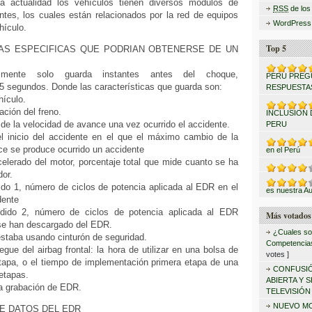
a actualidad los vehículos tienen diversos módulos de
RSS
de los
ntes, los cuales están relacionados por la red de equipos
WordPress
hículo.
Top 5
AS ESPECIFICAS QUE PODRIAN OBTENERSE DE UN
mente solo guarda instantes antes del choque,
PERU PREG
 segundos. Donde las características que guarda son:
RESPUESTA
hículo.
ación del freno.
INCLUSION 
e la velocidad de avance una vez ocurrido el accidente.
PERU
 inicio del accidente en el que el máximo cambio de la
ce se produce ocurrido un accidente
en el Perú
elerado del motor, porcentaje total que mide cuanto se ha
dor.
ido 1, número de ciclos de potencia aplicada al EDR en el
es nuestra Au
dente
dido 2, número de ciclos de potencia aplicada al EDR
Más votados
se han descargado del EDR.
¿Cuales son
estaba usando cinturón de seguridad.
Competencias
iegue del airbag frontal: la hora de utilizar en una bolsa de
votes ]
etapa, o el tiempo de implementación primera etapa de una
CONFUSIÓ
ietapas.
ABIERTA Y 
la grabación de EDR.
TELEVISIÓN
NUEVO MO
E DATOS DEL EDR