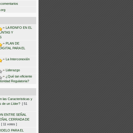
 comentarios
.org
LA RDNFO EN EL
UNTAS Y
S
PLAN DE
DIGITAL PARA EL
La Interconexión
Liderazgo
¿Qué tan eficiente
toridad Regulatoria?
 las Caracteristicas y
 de un Lìder?
[ 51
N ENTRE SEÑAL
SEÑAL CERRADA DE
[ 11 votes ]
DELO PARA EL