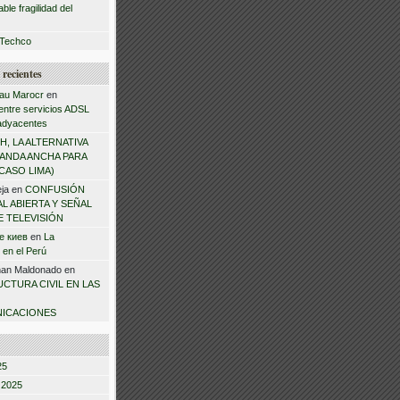
ble fragilidad del
 Techco
recientes
l au Marocr
en
 entre servicios ADSL
adyacentes
H, LA ALTERNATIVA
ANDA ANCHA PARA
CASO LIMA)
ja
en
CONFUSIÓN
L ABIERTA Y SEÑAL
 TELEVISIÓN
е киев
en
La
 en el Perú
ñan Maldonado
en
CTURA CIVIL EN LAS
ICACIONES
25
 2025