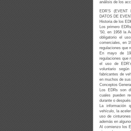
análisis de los ac
EDR’S (EVENT
DATOS DE EVEN
Historia de los E
Los primero EDRs 
’50, en 1958 la A
obligatorio el 
comerciales, en 1
regulaciones que 
En mayo de 1995
regulaciones que r
el uso de EDR’s
voluntario según
fabricantes de ve
en muchos de sus 
Conceptos Gener
Los EDRs son dis
cuales pueden reg
durante o después 
La información 
vehículo, la aceler
uso de cinturones
además en algunos 
Al comienzo los E