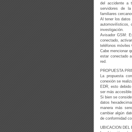
del accidente a 
servidores de la
familiares cercano
Al tener los datos
automovilísticos,
investigación.
Avisador GSM: Es
conectado, activa
teléfonos móvile
Cabe mencionar que
estar conectado 
red.
PROPUESTA PRI
La propuesta co
conexión se reali
EDR, esto debido 
ser más accesible
Si bien se conside
datos hexadecimale
manera más senci
cambiar algún dato
de conformidad c
UBICACION DEL