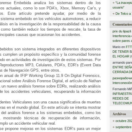
Forense Embebida analiza los sistemas dentro de los
“La inacepta
usuario”
tivos actuales, como lo son PDA’s, Xbox, Memory Car’s, y
vos. Este artículo pretende ayudar, por medio de la
De Telco a
 sistema embebido en los vehículos automotores, a reducir
lisis en la investigación de la responsabilidad de la causa
Comentarios 
í como también reducir los tiempos de rescate, la tasa de
prix du lipazi
rincipales causas que ocasionan los accidentes.
Interferencia
sobre pares 
Mario
en
FTT
bidos son sistema integrados en diferentes dispositivos
DE TENER B
es cumplen un propósito específico y la comunidad forense
EL HOGAR (
do en actividades de investigación de estos sistemas. Por
armando pare
Reproductores MP3, Celulares, PDA’s, EDR’s (Event Data
ENTRE SEÑA
as de Navegación GPS, entre otros.
CERRADA DE
ón anual de IFIP Working Group 11.9 On Digital Forensics,
разнорабочи
acional sobre Análisis Forense Digital, el artículo de Nathan
Interconexión
 un nuevo análisis forense sobre EDRs, realizando análisis
Fernando Mi
de los accidentes vehiculares, recuperando la información
INFRAESTRU
REDES DE
dentes Vehiculares son una causa significativa de muertes
TELECOMUN
eras en el mundo global. En este artículo se intenta mostrar
l del análisis forense a los sistemas embebidos, como los
Archivos
, mostrando técnicas de recuperación de información,
octubre 20
plo un accidente vehicular real.
septiembre
e propone mejoras en los sistemas EDR’s para un mejor