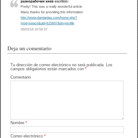
разнорабочие киев
escribió:
b
ar
Pretty! This was a really wonderful article.
Many thanks for providing this information.
o
tir
http://www.damianlau.com/home.php?
mod=space&uid=615607&do=profile
o
09/03/18 20:58:37
k
Deja un comentario
Tu dirección de correo electrónico no será publicada.
Los
campos obligatorios están marcados con
*
Comentario
Nombre
*
Correo electrónico
*