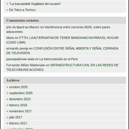
“La inaceptable fragilidad del usuario”
:
De Telco a Techco
Comentarios recientes
prix du lipazil au Marocr
en
Interferencia entre servicios ADSL sobre pares
adyacentes
Mario
en
FTTH, LA ALTERNATIVA DE TENER BANDA ANCHA PARA EL HOGAR
(CASO LIMA)
armando pareja
en
CONFUSIÓN ENTRE SEÑAL ABIERTA Y SEÑAL CERRADA
DE TELEVISIÓN
разнорабочие киев
en
La Interconexión en el Perú
Fernando Miñan Maldonado
en
INFRAESTRUCTURA CIVIL EN LAS REDES DE
TELECOMUNICACIONES
Archivos
octubre 2025
septiembre 2025
diciembre 2023
febrero 2018
noviembre 2017
julio 2017
febrero 2017