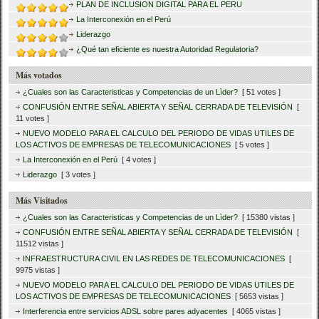
PLAN DE INCLUSION DIGITAL PARA EL PERU
La Interconexión en el Perú
Liderazgo
¿Qué tan eficiente es nuestra Autoridad Regulatoria?
Más votados
¿Cuales son las Caracteristicas y Competencias de un Lìder?
[ 51 votes ]
CONFUSIÓN ENTRE SEÑAL ABIERTA Y SEÑAL CERRADA DE TELEVISIÓN
[
11 votes ]
NUEVO MODELO PARA EL CALCULO DEL PERIODO DE VIDAS UTILES DE
LOS ACTIVOS DE EMPRESAS DE TELECOMUNICACIONES
[ 5 votes ]
La Interconexión en el Perú
[ 4 votes ]
Liderazgo
[ 3 votes ]
Más Visitados
¿Cuales son las Caracteristicas y Competencias de un Lìder?
[ 15380 vistas ]
CONFUSIÓN ENTRE SEÑAL ABIERTA Y SEÑAL CERRADA DE TELEVISIÓN
[
11512 vistas ]
INFRAESTRUCTURA CIVIL EN LAS REDES DE TELECOMUNICACIONES
[
9975 vistas ]
NUEVO MODELO PARA EL CALCULO DEL PERIODO DE VIDAS UTILES DE
LOS ACTIVOS DE EMPRESAS DE TELECOMUNICACIONES
[ 5653 vistas ]
Interferencia entre servicios ADSL sobre pares adyacentes
[ 4065 vistas ]