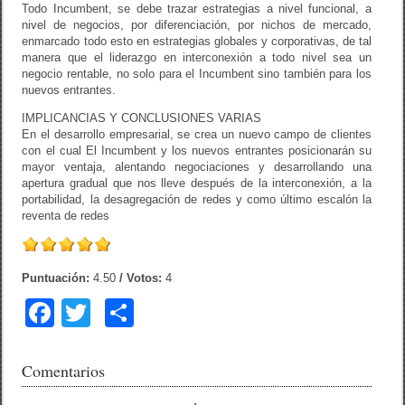
Todo Incumbent, se debe trazar estrategias a nivel funcional, a
nivel de negocios, por diferenciación, por nichos de mercado,
enmarcado todo esto en estrategias globales y corporativas, de tal
manera que el liderazgo en interconexión a todo nivel sea un
negocio rentable, no solo para el Incumbent sino también para los
nuevos entrantes.
IMPLICANCIAS Y CONCLUSIONES VARIAS
En el desarrollo empresarial, se crea un nuevo campo de clientes
con el cual El Incumbent y los nuevos entrantes posicionarán su
mayor ventaja, alentando negociaciones y desarrollando una
apertura gradual que nos lleve después de la interconexión, a la
portabilidad, la desagregación de redes y como último escalón la
reventa de redes
Puntuación:
4.50
/ Votos:
4
F
T
C
a
wi
o
c
tt
m
Comentarios
e
er
p