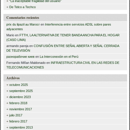
“La inaceptable fragilidad del usuario”
:
De Telco a Techco
Comentarios recientes
prix du lipazil au Marocr
en
Interferencia entre servicios ADSL sobre pares
adyacentes
Mario
en
FTTH, LA ALTERNATIVA DE TENER BANDA ANCHA PARA EL HOGAR
(CASO LIMA)
armando pareja
en
CONFUSIÓN ENTRE SEÑAL ABIERTA Y SEÑAL CERRADA
DE TELEVISIÓN
разнорабочие киев
en
La Interconexión en el Perú
Fernando Miñan Maldonado
en
INFRAESTRUCTURA CIVIL EN LAS REDES DE
TELECOMUNICACIONES
Archivos
octubre 2025
septiembre 2025
diciembre 2023
febrero 2018
noviembre 2017
julio 2017
febrero 2017
septiembre 2013