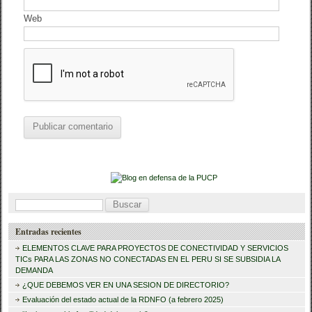
Web
B
u
Entradas recientes
s
ELEMENTOS CLAVE PARA PROYECTOS DE CONECTIVIDAD Y SERVICIOS
c
TICs PARA LAS ZONAS NO CONECTADAS EN EL PERU SI SE SUBSIDIA LA
DEMANDA
a
¿QUE DEBEMOS VER EN UNA SESION DE DIRECTORIO?
r
Evaluación del estado actual de la RDNFO (a febrero 2025)