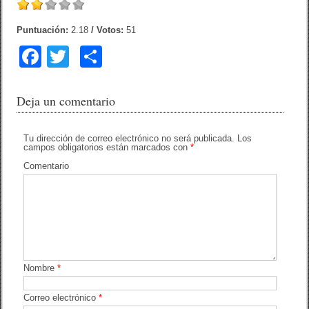
Puntuación:
2.18
/ Votos:
51
F
T
C
a
wi
o
c
tt
m
Deja un comentario
e
er
p
b
ar
Tu dirección de correo electrónico no será publicada.
Los
campos obligatorios están marcados con
*
o
tir
Comentario
o
k
Nombre
*
Correo electrónico
*