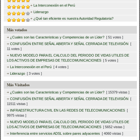
La Interconexión en el Perú
Liderazgo
¿Qué tan eficiente es nuestra Autoridad Regulatoria?
Más votados
¿Cuales son las Caracteristicas y Competencias de un Lìder?
[ 51 votes ]
CONFUSIÓN ENTRE SEÑAL ABIERTA Y SEÑAL CERRADA DE TELEVISIÓN
[
11 votes ]
NUEVO MODELO PARA EL CALCULO DEL PERIODO DE VIDAS UTILES DE
LOS ACTIVOS DE EMPRESAS DE TELECOMUNICACIONES
[ 5 votes ]
La Interconexión en el Perú
[ 4 votes ]
Liderazgo
[ 3 votes ]
Más Visitados
¿Cuales son las Caracteristicas y Competencias de un Lìder?
[ 15379 vistas ]
CONFUSIÓN ENTRE SEÑAL ABIERTA Y SEÑAL CERRADA DE TELEVISIÓN
[
11511 vistas ]
INFRAESTRUCTURA CIVIL EN LAS REDES DE TELECOMUNICACIONES
[
9975 vistas ]
NUEVO MODELO PARA EL CALCULO DEL PERIODO DE VIDAS UTILES DE
LOS ACTIVOS DE EMPRESAS DE TELECOMUNICACIONES
[ 5652 vistas ]
Interferencia entre servicios ADSL sobre pares adyacentes
[ 4060 vistas ]