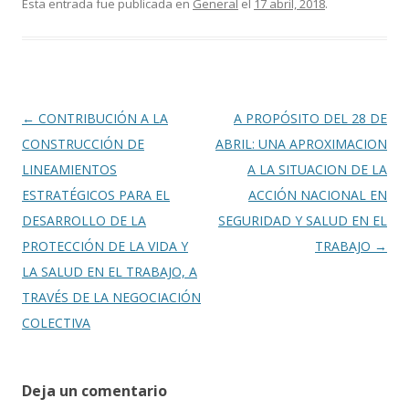
e
itt
m
Esta entrada fue publicada en
General
el
17 abril, 2018
.
b
er
p
o
ar
o
ti
k
r
Navegación
←
CONTRIBUCIÓN A LA
A PROPÓSITO DEL 28 DE
de
CONSTRUCCIÓN DE
ABRIL: UNA APROXIMACION
entradas
LINEAMIENTOS
A LA SITUACION DE LA
ESTRATÉGICOS PARA EL
ACCIÓN NACIONAL EN
DESARROLLO DE LA
SEGURIDAD Y SALUD EN EL
PROTECCIÓN DE LA VIDA Y
TRABAJO
→
LA SALUD EN EL TRABAJO, A
TRAVÉS DE LA NEGOCIACIÓN
COLECTIVA
Deja un comentario