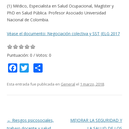
(1) Médico, Especialista en Salud Ocupacional, Magíster y
PhD en Salud Pública. Profesor Asociado Universidad
Nacional de Colombia.
Véase el documento: Negociación colectiva y SST JELG 2017
Puntuación:
0
/ Votos:
0
F
T
C
ac
w
o
e
itt
m
Esta entrada fue publicada en
General
el
1 marzo, 2018
.
b
er
p
o
ar
o
ti
k
r
Navegación
←
Riesgos psicosociales,
MEJORAR LA SEGURIDAD Y
de
trabajo docente y salud
LA SALUD DE LOS