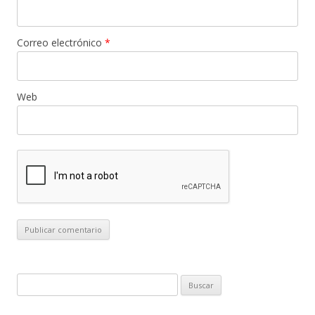
Correo electrónico
*
Web
B
u