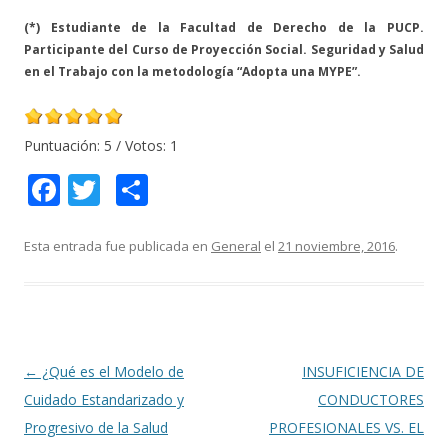
(*) Estudiante de la Facultad de Derecho de la PUCP.
Participante del Curso de Proyección Social. Seguridad y Salud
en el Trabajo con la metodología “Adopta una MYPE”.
Puntuación:
5
/ Votos:
1
F
T
C
ac
w
o
e
itt
m
Esta entrada fue publicada en
General
el
21 noviembre, 2016
.
b
er
p
o
ar
o
ti
k
r
Navegación
←
¿Qué es el Modelo de
INSUFICIENCIA DE
de
Cuidado Estandarizado y
CONDUCTORES
entradas
Progresivo de la Salud
PROFESIONALES VS. EL