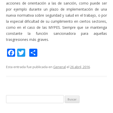
acciones de orientación a las de sanción, como puede ser
por ejemplo durante un plazo de implementación de una
nueva normativa sobre seguridad y salud en el trabajo, o por
la especial dificultad de su cumplimiento en ciertos sectores,
como en el caso de las MYPES. Siempre que se mantenga
constante la función sancionadora para aquellas
trasgresiones más graves.
F
T
C
ac
w
o
e
itt
m
Esta entrada fue publicada en
General
el
26 abril, 2016
.
b
er
p
o
ar
o
ti
k
r
B
u
s