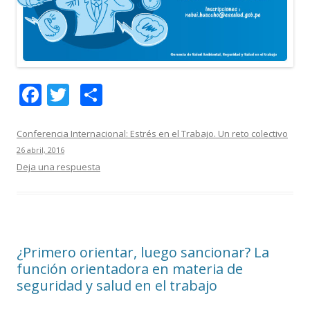
F
T
C
ac
w
o
e
itt
m
Conferencia Internacional: Estrés en el Trabajo. Un reto colectivo
26 abril, 2016
b
er
p
Deja una respuesta
o
ar
o
ti
k
r
¿Primero orientar, luego sancionar? La
función orientadora en materia de
seguridad y salud en el trabajo