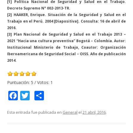
[1] Política Nacional de Seguridad y Salud en el Trabajo.
Decreto Supremo N° 002-2013-TR.
[2] HAAKER, Enrique. Situación de la Seguridad y Salud en el
Trabajo en el Perú. 2004 [Diapositiva]. Consulta: 16 de abril de
2016.
[3] Plan Nacional de Seguridad y Salud en el Trabajo 2013 –
2021 “Hacia una cultura preventiva” Bogotá – Colombia. Autor:
Institucional Ministerio de Trabajo, Coautor: Organización
Iberoamericana de Seguridad Social – OISS. Año de publicación
2014.
Puntuación:
5
/ Votos:
1
F
T
C
ac
w
o
e
itt
m
Esta entrada fue publicada en
General
el
21 abril, 2016
.
b
er
p