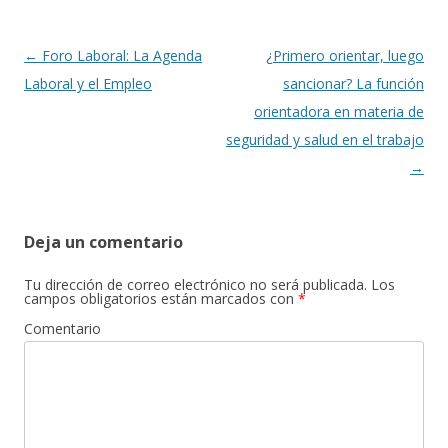
o
ar
o
ti
k
r
Navegación
←
Foro Laboral: La Agenda
¿Primero orientar, luego
de
Laboral y el Empleo
sancionar? La función
entradas
orientadora en materia de
seguridad y salud en el trabajo
→
Deja un comentario
Tu dirección de correo electrónico no será publicada.
Los
campos obligatorios están marcados con
*
Comentario