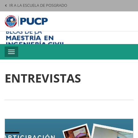
IR A LA ESCUELA DE POSGRADO
Pontificia Universid
M
Toggle
navigation
ENTREVISTAS