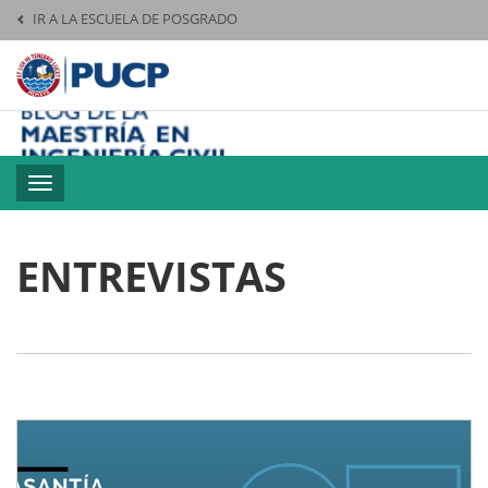
IR A LA ESCUELA DE POSGRADO
Pontificia Universid
M
Toggle
navigation
ENTREVISTAS