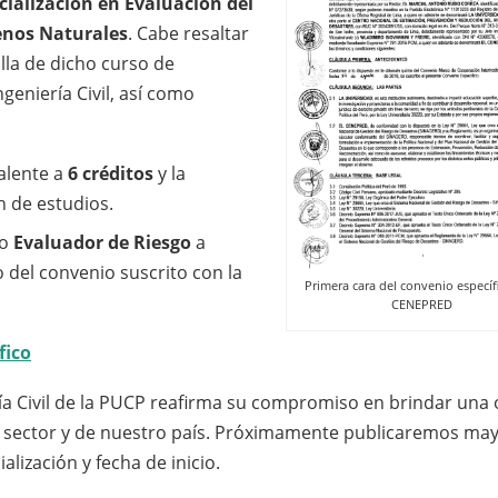
cialización en Evaluación del
enos Naturales
. Cabe resaltar
lla de dicho curso de
geniería Civil, así como
alente a
6 créditos
y la
n de estudios.
mo
Evaluador de Riesgo
a
del convenio suscrito con la
Primera cara del convenio específ
CENEPRED
fico
ía Civil de la PUCP reafirma su compromiso en brindar una 
l sector y de nuestro país. Próximamente publicaremos ma
lización y fecha de inicio.