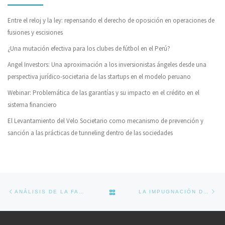
Entre el reloj y la ley: repensando el derecho de oposición en operaciones de
fusiones y escisiones
¿Una mutación efectiva para los clubes de fútbol en el Perú?
Angel Investors: Una aproximación a los inversionistas ángeles desde una
perspectiva jurídico-societaria de las startups en el modelo peruano
Webinar: Problemática de las garantías y su impacto en el crédito en el
sistema financiero
El Levantamiento del Velo Societario como mecanismo de prevención y
sanción a las prácticas de tunneling dentro de las sociedades
Navegador de artículos
Previous post
Ne
BACK TO POST LIST
ANÁLISIS DE LA FACTIBILIDAD DE LA SUPRESIÓN DEL DERECHO DE ADQUISICIÓN PREFERENTE EN LAS S.A.C
LA IMPUGNACIÓN DE LOS ACUERDOS SOCIETARIOS COMO MECANISMO DE PROTECCIÓN DE LOS INTERESES DE LA SOCIEDAD