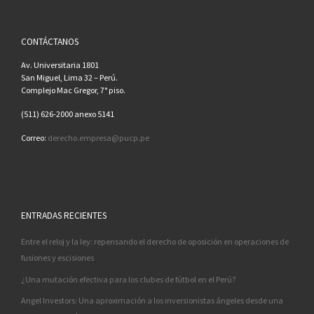
CONTÁCTANOS
Av. Universitaria 1801
San Miguel, Lima 32 – Perú.
Complejo Mac Gregor, 7° piso.
(511) 626-2000 anexo 5141
Correo:
derecho.empresa@pucp.pe
ENTRADAS RECIENTES
Entre el reloj y la ley: repensando el derecho de oposición en operaciones de
fusiones y escisiones
¿Una mutación efectiva para los clubes de fútbol en el Perú?
Angel Investors: Una aproximación a los inversionistas ángeles desde una