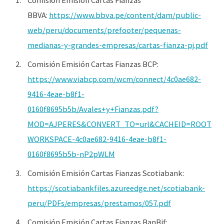
BBVA:
https://www.bbva.pe/content/dam/public-
web/peru/documents/prefooter/pequenas-
medianas-y-grandes-empresas/cartas-fianza-pj.pdf
Comisión Emisión Cartas Fianzas BCP:
https://www.viabcp.com/wcm/connect/4c0ae682-
9416-4eae-b8f1-
0160f8695b5b/Avales+y+Fianzas.pdf?
MOD=AJPERES&CONVERT_TO=url&CACHEID=ROOT
WORKSPACE-4c0ae682-9416-4eae-b8f1-
0160f8695b5b-nP2pWLM
Comisión Emisión Cartas Fianzas Scotiabank:
https://scotiabankfiles.azureedge.net/scotiabank-
peru/PDFs/empresas/prestamos/057.pdf
Comisión Emisión Cartas Fianzas BanBif: