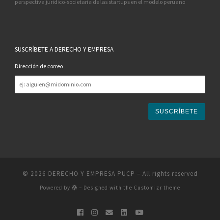
perspectiva jurídico-societaria de las startups en el modelo peruano
SUSCRÍBETE A DERECHO Y EMPRESA
Dirección de correo
Dirección
de
correo
© 2026
DERECHO Y EMPRESA PUCP
– All rights reserved
Powered by
– Designed with the
Customizr theme