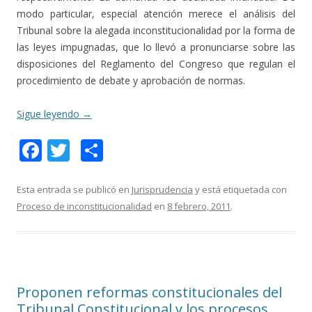
modo particular, especial atención merece el análisis del
Tribunal sobre la alegada inconstitucionalidad por la forma de
las leyes impugnadas, que lo llevó a pronunciarse sobre las
disposiciones del Reglamento del Congreso que regulan el
procedimiento de debate y aprobación de normas.
Sigue leyendo
→
F
T
C
ac
w
o
e
itt
m
Esta entrada se publicó en
Jurisprudencia
y está etiquetada con
Proceso de inconstitucionalidad
en
8 febrero, 2011
.
b
er
p
o
ar
o
ti
k
r
Proponen reformas constitucionales del
Tribunal Constitucional y los procesos