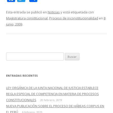
ac
w
o
e
itt
m
Esta entrada se publicó en
Noticias
y está etiquetada con
Magistratura constitucional
,
Proceso de inconstitucionalidad
en
8
b
er
p
junio, 2009
.
o
ar
o
ti
k
r
B
u
s
c
ENTRADAS RECIENTES
a
r
LEY ORGÁNICA DE LA JUNTA NACIONAL DE JUSTICIA ESTABLECE
:
REGLA ESPECIAL DE COMPETENCIA EN MATERIA DE PROCESOS
CONSTITUCIONALES
20 febrero, 2019
NUEVA PUBLICACIÓN SOBRE EL PROCESO DE HÁBEAS CORPUS EN
EL PERÚ
6 febrero, 2019