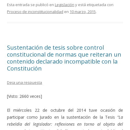
e
itt
m
Esta entrada se publicó en
Legislación
y está etiquetada con
Proceso de inconstitucionalidad
en
10 marzo, 2015
.
b
er
p
o
ar
o
ti
k
r
Sustentación de tesis sobre control
constitucional de normas que reiteran un
contenido declarado incompatible con la
Constitución
Deja una respuesta
[Visto: 2660 veces]
El miércoles 22 de octubre del 2014 tuve ocasión de
participar como Jurado en la sustentación de la Tesis
“La
rebeldía del legislador: reflexiones en torno al objeto del