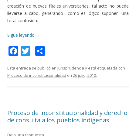
creación de nuevas filiales universitarias, tal acto no puede
llevarse a cabo, generando –como es lógico suponer- una
total confusión.
Sigue leyendo
→
F
T
C
ac
w
o
e
itt
m
Esta entrada se publicó en
Jurisprudencia
y está etiquetada con
Proceso de inconstitucionalidad
en
26 julio, 2010
.
b
er
p
o
ar
o
ti
k
r
Proceso de inconstitucionalidad y derecho
de consulta a los pueblos indígenas
Deja una respuesta