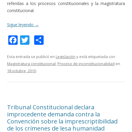
referidas a los procesos constitucionales y la magistratura
constitucional.
Sigue leyendo
→
F
T
C
ac
w
o
e
itt
m
Esta entrada se publicó en
Legislación
y está etiquetada con
Magistratura constitucional
,
Proceso de inconstitucionalidad
en
b
er
p
18 octubre, 2010
.
o
ar
o
ti
k
r
Tribunal Constitucional declara
improcedente demanda contra la
Convención sobre la imprescriptibilidad
de los crímenes de lesa humanidad