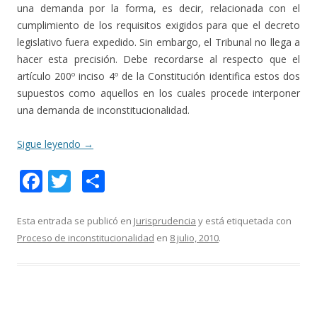
una demanda por la forma, es decir, relacionada con el
cumplimiento de los requisitos exigidos para que el decreto
legislativo fuera expedido. Sin embargo, el Tribunal no llega a
hacer esta precisión. Debe recordarse al respecto que el
artículo 200º inciso 4º de la Constitución identifica estos dos
supuestos como aquellos en los cuales procede interponer
una demanda de inconstitucionalidad.
Sigue leyendo
→
F
T
C
ac
w
o
e
itt
m
Esta entrada se publicó en
Jurisprudencia
y está etiquetada con
Proceso de inconstitucionalidad
en
8 julio, 2010
.
b
er
p
o
ar
o
ti
k
r