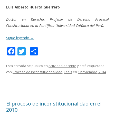
Luis Alberto Huerta Guerrero
Doctor en Derecho. Profesor de Derecho Procesal
Constitucional en la Pontificia Universidad Católica del Perú.
Sigue leyendo
→
F
T
C
ac
w
o
e
itt
m
Esta entrada se publicó en
Actividad docente
y está etiquetada
con
Proceso de inconstitucionalidad
,
Tesis
en
1 noviembre, 2014
.
b
er
p
o
ar
o
ti
k
r
El proceso de inconstitucionalidad en el
2010