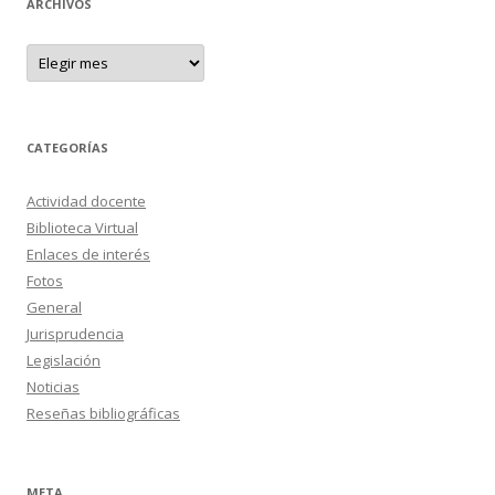
ARCHIVOS
A
r
c
h
i
v
o
CATEGORÍAS
s
Actividad docente
Biblioteca Virtual
Enlaces de interés
Fotos
General
Jurisprudencia
Legislación
Noticias
Reseñas bibliográficas
META