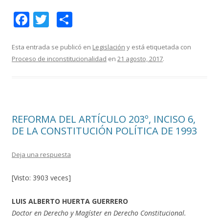
F
T
C
ac
w
o
e
itt
m
Esta entrada se publicó en
Legislación
y está etiquetada con
Proceso de inconstitucionalidad
en
21 agosto, 2017
.
b
er
p
o
ar
o
ti
k
r
REFORMA DEL ARTÍCULO 203º, INCISO 6,
DE LA CONSTITUCIÓN POLÍTICA DE 1993
Deja una respuesta
[Visto: 3903 veces]
LUIS ALBERTO HUERTA GUERRERO
Doctor en Derecho y Magíster en Derecho Constitucional.