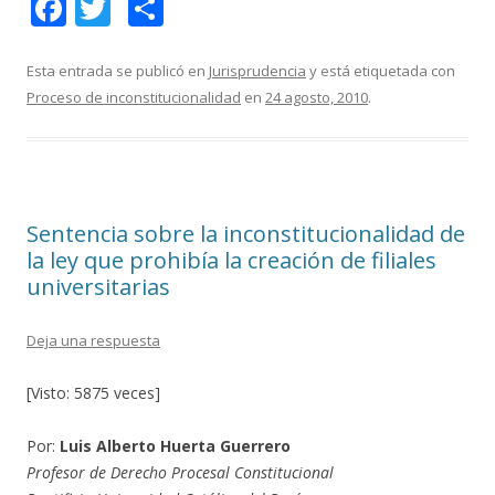
F
T
C
ac
w
o
e
itt
m
Esta entrada se publicó en
Jurisprudencia
y está etiquetada con
Proceso de inconstitucionalidad
en
24 agosto, 2010
.
b
er
p
o
ar
o
ti
k
r
Sentencia sobre la inconstitucionalidad de
la ley que prohibía la creación de filiales
universitarias
Deja una respuesta
[Visto: 5875 veces]
Por:
Luis Alberto Huerta Guerrero
Profesor de Derecho Procesal Constitucional