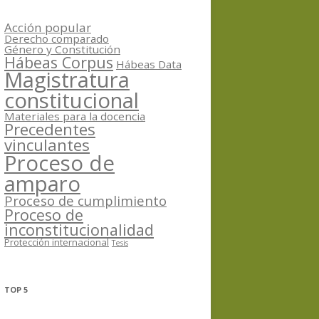
Acción popular
Derecho comparado
Género y Constitución
Hábeas Corpus
Hábeas Data
Magistratura
constitucional
Materiales para la docencia
Precedentes
vinculantes
Proceso de
amparo
Proceso de cumplimiento
Proceso de
inconstitucionalidad
Protección internacional
Tesis
TOP 5