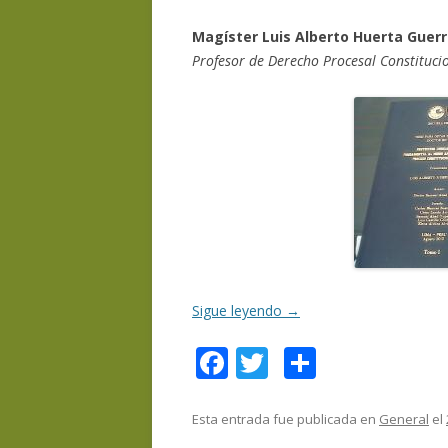
Magíster Luis Alberto Huerta Guer
Profesor de Derecho Procesal Constitucio
Sigue leyendo
→
F
T
C
ac
w
o
e
itt
m
Esta entrada fue publicada en
General
el