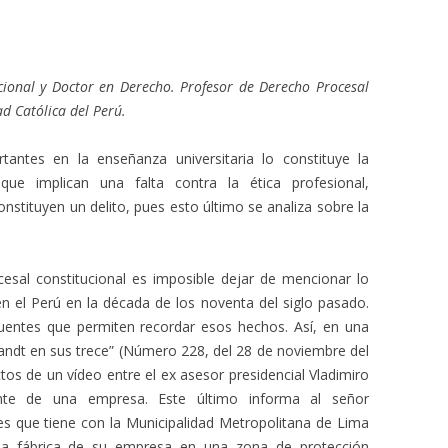
ional y Doctor en Derecho. Profesor de Derecho Procesal
ad Católica del Perú.
ntes en la enseñanza universitaria lo constituye la
 que implican una falta contra la ética profesional,
nstituyen un delito, pues esto último se analiza sobre la
esal constitucional es imposible dejar de mencionar lo
 en el Perú en la década de los noventa del siglo pasado.
fuentes que permiten recordar esos hechos. Así, en una
randt en sus trece” (Número 228, del 28 de noviembre del
ctos de un vídeo entre el ex asesor presidencial Vladimiro
nte de una empresa. Este último informa al señor
s que tiene con la Municipalidad Metropolitana de Lima
una fábrica de su empresa en una zona de protección