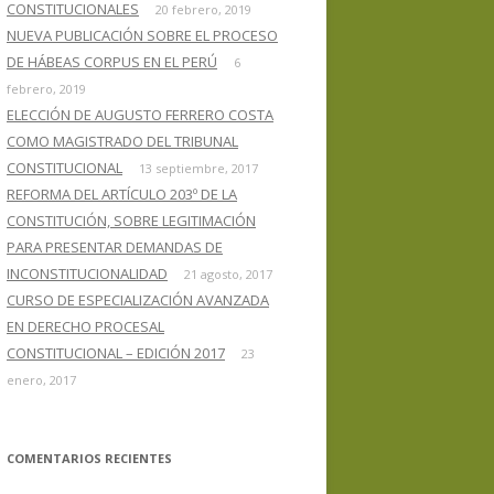
CONSTITUCIONALES
20 febrero, 2019
NUEVA PUBLICACIÓN SOBRE EL PROCESO
DE HÁBEAS CORPUS EN EL PERÚ
6
febrero, 2019
ELECCIÓN DE AUGUSTO FERRERO COSTA
COMO MAGISTRADO DEL TRIBUNAL
CONSTITUCIONAL
13 septiembre, 2017
REFORMA DEL ARTÍCULO 203º DE LA
CONSTITUCIÓN, SOBRE LEGITIMACIÓN
PARA PRESENTAR DEMANDAS DE
INCONSTITUCIONALIDAD
21 agosto, 2017
CURSO DE ESPECIALIZACIÓN AVANZADA
EN DERECHO PROCESAL
CONSTITUCIONAL – EDICIÓN 2017
23
enero, 2017
COMENTARIOS RECIENTES