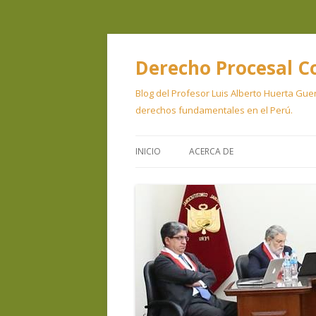
Derecho Procesal C
Blog del Profesor Luis Alberto Huerta Guer
derechos fundamentales en el Perú.
INICIO
ACERCA DE