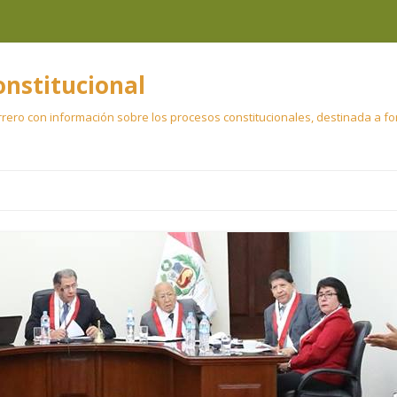
onstitucional
rero con información sobre los procesos constitucionales, destinada a fort
Ir
al
contenido