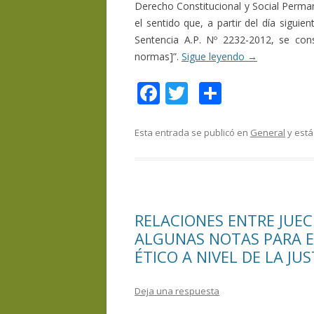
Derecho Constitucional y Social Perman
el sentido que, a partir del día siguien
Sentencia A.P. Nº 2232-2012, se consi
normas]”.
Sigue leyendo
→
F
T
C
ac
w
o
e
itt
m
Esta entrada se publicó en
General
y está
b
er
p
o
ar
o
ti
RELACIONES ENTRE JUEC
k
r
ALGUNAS NOTAS PARA E
ÉTICO A NIVEL DE LA JU
Deja una respuesta