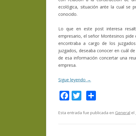
ecológica, situación ante la cual se
conocido.
Lo que en este post interesa resal
empresario, el señor Montesinos pide
encontraba a cargo de los juzgados
juzgados, deseaba conocer en cuál de 
de esa información concertar una reun
empresa.
Sigue leyendo
→
F
T
C
ac
w
o
e
itt
m
Esta entrada fue publicada en
General
el
b
er
p
o
ar