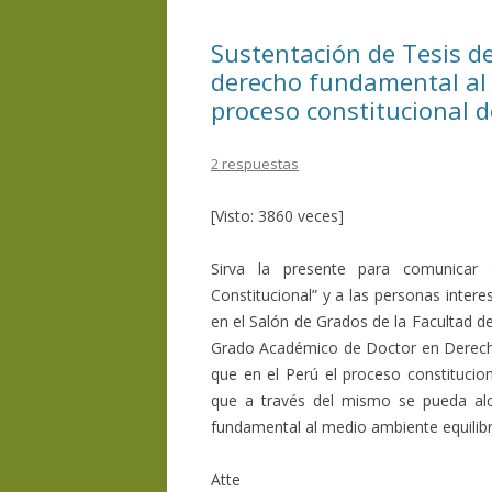
o
ti
Sustentación de Tesis de
k
r
derecho fundamental al 
proceso constitucional 
2 respuestas
[Visto: 3860 veces]
Sirva la presente para comunicar
Constitucional” y a las personas interes
en el Salón de Grados de la Facultad d
Grado Académico de Doctor en Derecho. 
que en el Perú el proceso constitucio
que a través del mismo se pueda alca
fundamental al medio ambiente equilib
Atte