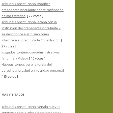
Tribunal Constitucional modifica
precedente vinculante sobre ratificación
de magistrados
[ 27 votes ]
Tribunal Constitucional acaba con la
institución del precedente vinculante y
se desconoce a sí mismo como
intérprete supremo de la Constitución
[
27 votes ]
Juzgados contencioso-administrativos
(Informe y Video)
[ 16 votes ]
Hábeas corpus para la tutela del
derecho a la salud e integridad personal
[ 15 votes ]
MÁS VISITADOS
Tribunal Constitucional señala nuevos
criterios sobre el plazo para presentar