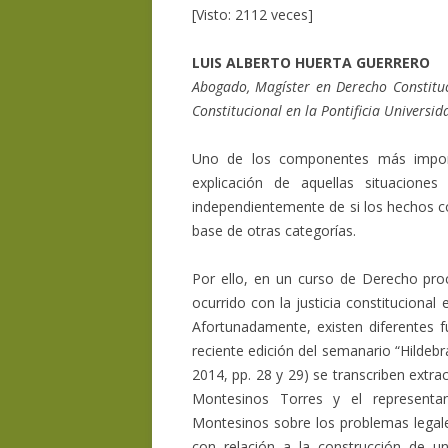
[Visto: 2112 veces]
LUIS ALBERTO HUERTA GUERRERO
Abogado, Magíster en Derecho Constituc
Constitucional en la Pontificia Universid
Uno de los componentes más importa
explicación de aquellas situaciones
independientemente de si los hechos co
base de otras categorías.
Por ello, en un curso de Derecho proc
ocurrido con la justicia constitucional
Afortunadamente, existen diferentes 
reciente edición del semanario “Hildeb
2014, pp. 28 y 29) se transcriben extra
Montesinos Torres y el representa
Montesinos sobre los problemas legale
con relación a la construcción de 