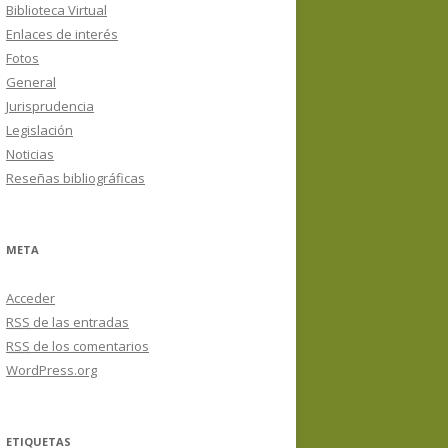
Biblioteca Virtual
Enlaces de interés
Fotos
General
Jurisprudencia
Legislación
Noticias
Reseñas bibliográficas
META
Acceder
RSS
de las entradas
RSS
de los comentarios
WordPress.org
ETIQUETAS