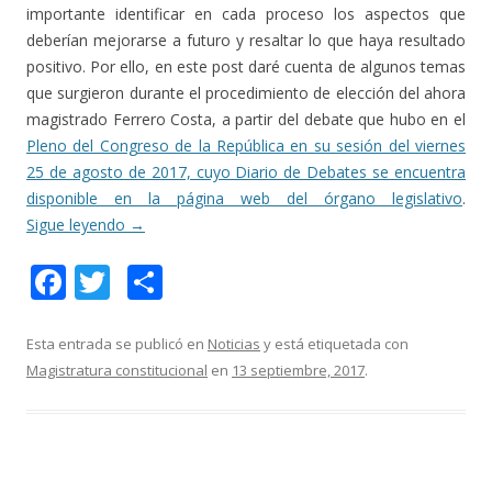
importante identificar en cada proceso los aspectos que
deberían mejorarse a futuro y resaltar lo que haya resultado
positivo. Por ello, en este post daré cuenta de algunos temas
que surgieron durante el procedimiento de elección del ahora
magistrado Ferrero Costa, a partir del debate que hubo en el
Pleno del Congreso de la República en su sesión del viernes
25 de agosto de 2017, cuyo Diario de Debates se encuentra
disponible en la página web del órgano legislativo
.
Sigue leyendo
→
F
T
C
ac
w
o
e
itt
m
Esta entrada se publicó en
Noticias
y está etiquetada con
Magistratura constitucional
en
13 septiembre, 2017
.
b
er
p
o
ar
o
ti