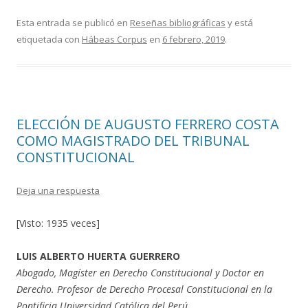
ac
w
o
e
itt
m
Esta entrada se publicó en
Reseñas bibliográficas
y está
etiquetada con
Hábeas Corpus
en
6 febrero, 2019
.
b
er
p
o
ar
o
ti
k
r
ELECCIÓN DE AUGUSTO FERRERO COSTA
COMO MAGISTRADO DEL TRIBUNAL
CONSTITUCIONAL
Deja una respuesta
[Visto: 1935 veces]
LUIS ALBERTO HUERTA GUERRERO
Abogado, Magíster en Derecho Constitucional y Doctor en
Derecho. Profesor de Derecho Procesal Constitucional en la
Pontificia Universidad Católica del Perú.