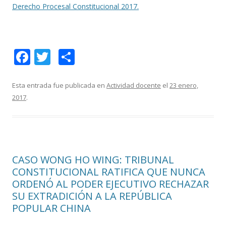
Derecho Procesal Constitucional 2017.
F
T
C
ac
w
o
e
itt
m
Esta entrada fue publicada en
Actividad docente
el
23 enero,
2017
.
b
er
p
o
ar
o
ti
k
r
CASO WONG HO WING: TRIBUNAL
CONSTITUCIONAL RATIFICA QUE NUNCA
ORDENÓ AL PODER EJECUTIVO RECHAZAR
SU EXTRADICIÓN A LA REPÚBLICA
POPULAR CHINA