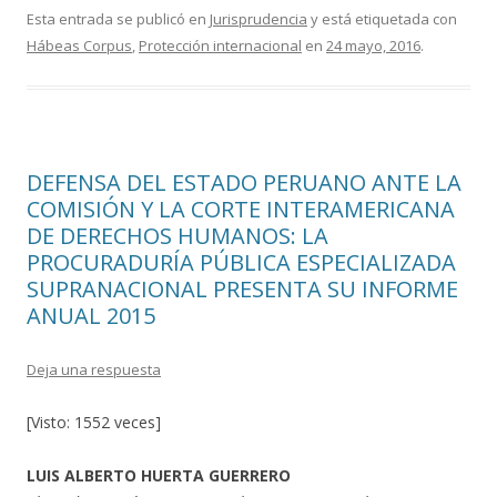
e
itt
m
Esta entrada se publicó en
Jurisprudencia
y está etiquetada con
Hábeas Corpus
,
Protección internacional
en
24 mayo, 2016
.
b
er
p
o
ar
o
ti
k
r
DEFENSA DEL ESTADO PERUANO ANTE LA
COMISIÓN Y LA CORTE INTERAMERICANA
DE DERECHOS HUMANOS: LA
PROCURADURÍA PÚBLICA ESPECIALIZADA
SUPRANACIONAL PRESENTA SU INFORME
ANUAL 2015
Deja una respuesta
[Visto: 1552 veces]
LUIS ALBERTO HUERTA GUERRERO