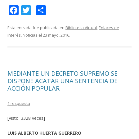
F
T
C
ac
w
o
e
itt
m
Esta entrada fue publicada en
Biblioteca Virtual
,
Enlaces de
interés
,
Noticias
el
23 mayo, 2016
.
b
er
p
o
ar
o
ti
k
r
MEDIANTE UN DECRETO SUPREMO SE
DISPONE ACATAR UNA SENTENCIA DE
ACCIÓN POPULAR
1 respuesta
[Visto: 3328 veces]
LUIS ALBERTO HUERTA GUERRERO