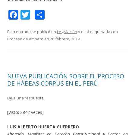
F
T
C
ac
w
o
e
itt
m
Esta entrada se publicó en
Legislación
y está etiquetada con
Proceso de amparo
en
20 febrero, 2019
.
b
er
p
o
ar
o
ti
k
r
NUEVA PUBLICACIÓN SOBRE EL PROCESO
DE HÁBEAS CORPUS EN EL PERÚ
Deja una respuesta
[Visto: 2842 veces]
LUIS ALBERTO HUERTA GUERRERO
Abogado, Magíster en Derecho Constitucional y Doctor en