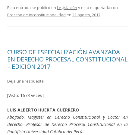
ac
w
o
e
itt
m
Esta entrada se publicó en
Legislación
y está etiquetada con
Proceso de inconstitucionalidad
en
21 agosto, 2017
.
b
er
p
o
ar
o
ti
k
r
CURSO DE ESPECIALIZACIÓN AVANZADA
EN DERECHO PROCESAL CONSTITUCIONAL
– EDICIÓN 2017
Deja una respuesta
[Visto: 1673 veces]
LUIS ALBERTO HUERTA GUERRERO
Abogado, Magíster en Derecho Constitucional y Doctor en
Derecho. Profesor de Derecho Procesal Constitucional en la
Pontificia Universidad Católica del Perú.