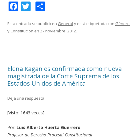
F
T
C
ac
w
o
e
itt
m
Esta entrada se publicó en
General
y está etiquetada con
Género
y Constitución
en
27 noviembre, 2012
.
b
er
p
o
ar
o
ti
k
r
Elena Kagan es confirmada como nueva
magistrada de la Corte Suprema de los
Estados Unidos de América
Deja una respuesta
[Visto: 1643 veces]
Por:
Luis Alberto Huerta Guerrero
Profesor de Derecho Procesal Constitucional