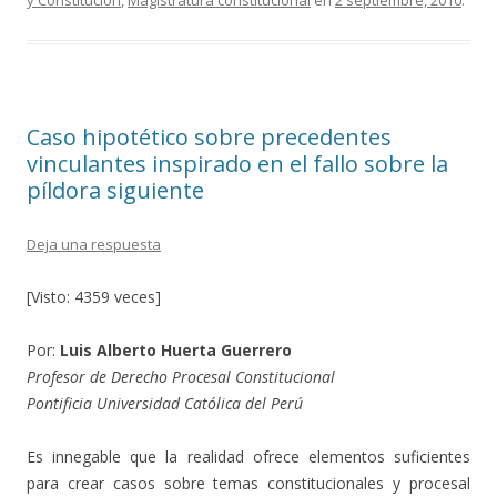
y Constitución
,
Magistratura constitucional
en
2 septiembre, 2010
.
b
er
p
o
ar
o
ti
k
r
Caso hipotético sobre precedentes
vinculantes inspirado en el fallo sobre la
píldora siguiente
Deja una respuesta
[Visto: 4359 veces]
Por:
Luis Alberto Huerta Guerrero
Profesor de Derecho Procesal Constitucional
Pontificia Universidad Católica del Perú
Es innegable que la realidad ofrece elementos suficientes
para crear casos sobre temas constitucionales y procesal