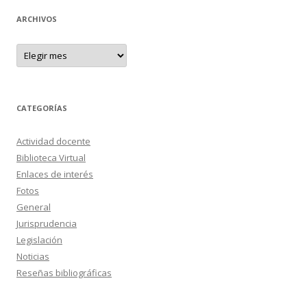
ARCHIVOS
A
r
c
h
i
v
o
CATEGORÍAS
s
Actividad docente
Biblioteca Virtual
Enlaces de interés
Fotos
General
Jurisprudencia
Legislación
Noticias
Reseñas bibliográficas