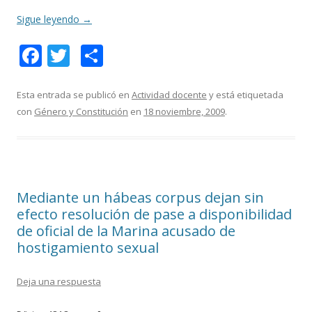
Sigue leyendo
→
F
T
C
ac
w
o
e
itt
m
Esta entrada se publicó en
Actividad docente
y está etiquetada
con
Género y Constitución
en
18 noviembre, 2009
.
b
er
p
o
ar
o
ti
k
r
Mediante un hábeas corpus dejan sin
efecto resolución de pase a disponibilidad
de oficial de la Marina acusado de
hostigamiento sexual
Deja una respuesta