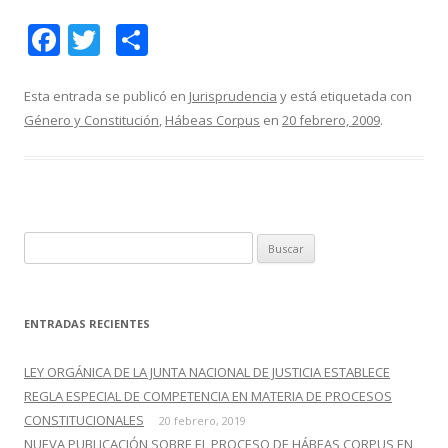
F
T
C
ac
w
o
e
itt
m
Esta entrada se publicó en
Jurisprudencia
y está etiquetada con
Género y Constitución
,
Hábeas Corpus
en
20 febrero, 2009
.
b
er
p
o
ar
o
ti
k
r
B
u
s
c
ENTRADAS RECIENTES
a
r
LEY ORGÁNICA DE LA JUNTA NACIONAL DE JUSTICIA ESTABLECE
:
REGLA ESPECIAL DE COMPETENCIA EN MATERIA DE PROCESOS
CONSTITUCIONALES
20 febrero, 2019
NUEVA PUBLICACIÓN SOBRE EL PROCESO DE HÁBEAS CORPUS EN