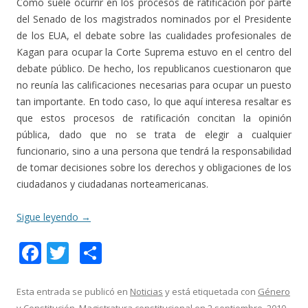
Como suele ocurrir en los procesos de ratificación por parte
del Senado de los magistrados nominados por el Presidente
de los EUA, el debate sobre las cualidades profesionales de
Kagan para ocupar la Corte Suprema estuvo en el centro del
debate público. De hecho, los republicanos cuestionaron que
no reunía las calificaciones necesarias para ocupar un puesto
tan importante. En todo caso, lo que aquí interesa resaltar es
que estos procesos de ratificación concitan la opinión
pública, dado que no se trata de elegir a cualquier
funcionario, sino a una persona que tendrá la responsabilidad
de tomar decisiones sobre los derechos y obligaciones de los
ciudadanos y ciudadanas norteamericanas.
Sigue leyendo
→
F
T
C
ac
w
o
e
itt
m
Esta entrada se publicó en
Noticias
y está etiquetada con
Género