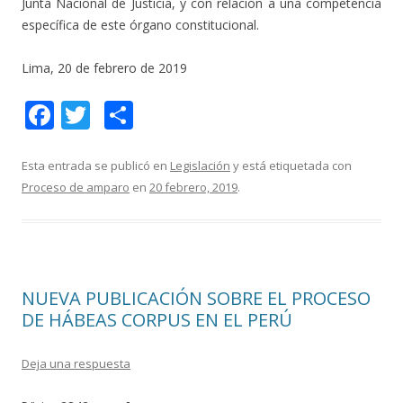
Junta Nacional de Justicia, y con relación a una competencia
específica de este órgano constitucional.
Lima, 20 de febrero de 2019
F
T
C
ac
w
o
e
itt
m
Esta entrada se publicó en
Legislación
y está etiquetada con
Proceso de amparo
en
20 febrero, 2019
.
b
er
p
o
ar
o
ti
k
r
NUEVA PUBLICACIÓN SOBRE EL PROCESO
DE HÁBEAS CORPUS EN EL PERÚ
Deja una respuesta