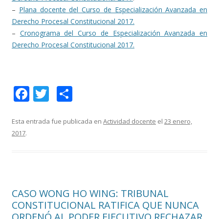
–
Plana docente del Curso de Especialización Avanzada en
Derecho Procesal Constitucional 2017.
–
Cronograma del Curso de Especialización Avanzada en
Derecho Procesal Constitucional 2017.
F
T
C
ac
w
o
e
itt
m
Esta entrada fue publicada en
Actividad docente
el
23 enero,
2017
.
b
er
p
o
ar
o
ti
k
r
CASO WONG HO WING: TRIBUNAL
CONSTITUCIONAL RATIFICA QUE NUNCA
ORDENÓ AL PODER EJECUTIVO RECHAZAR