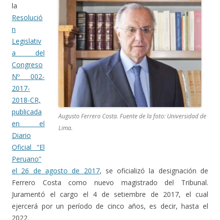
la
Resolució
n
Legislativ
a del
Congreso
Nº 002-
2017-
2018-CR,
publicada
Augusto Ferrero Costa. Fuente de la foto: Universidad de
en el
Lima.
Diario
Oficial “El
Peruano”
el 26 de agosto de 2017
, se oficializó la designación de
Ferrero Costa como nuevo magistrado del Tribunal.
Juramentó el cargo el 4 de setiembre de 2017, el cual
ejercerá por un período de cinco años, es decir, hasta el
2022.