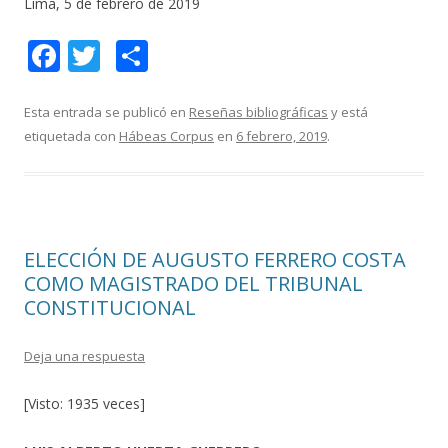
Lima, 5 de febrero de 2019
F
T
C
ac
w
o
e
itt
m
Esta entrada se publicó en
Reseñas bibliográficas
y está
etiquetada con
Hábeas Corpus
en
6 febrero, 2019
.
b
er
p
o
ar
o
ti
k
r
ELECCIÓN DE AUGUSTO FERRERO COSTA
COMO MAGISTRADO DEL TRIBUNAL
CONSTITUCIONAL
Deja una respuesta
[Visto: 1935 veces]