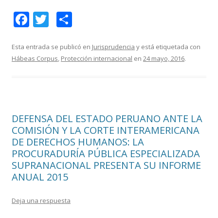
F
T
C
ac
w
o
e
itt
m
Esta entrada se publicó en
Jurisprudencia
y está etiquetada con
Hábeas Corpus
,
Protección internacional
en
24 mayo, 2016
.
b
er
p
o
ar
o
ti
k
r
DEFENSA DEL ESTADO PERUANO ANTE LA
COMISIÓN Y LA CORTE INTERAMERICANA
DE DERECHOS HUMANOS: LA
PROCURADURÍA PÚBLICA ESPECIALIZADA
SUPRANACIONAL PRESENTA SU INFORME
ANUAL 2015
Deja una respuesta