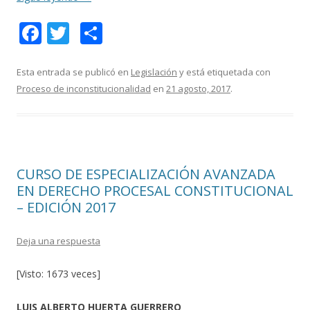
F
T
C
ac
w
o
e
itt
m
Esta entrada se publicó en
Legislación
y está etiquetada con
Proceso de inconstitucionalidad
en
21 agosto, 2017
.
b
er
p
o
ar
o
ti
k
r
CURSO DE ESPECIALIZACIÓN AVANZADA
EN DERECHO PROCESAL CONSTITUCIONAL
– EDICIÓN 2017
Deja una respuesta
[Visto: 1673 veces]
LUIS ALBERTO HUERTA GUERRERO