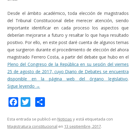
Desde el ámbito académico, toda elección de magistrados
del Tribunal Constitucional debe merecer atención, siendo
importante identificar en cada proceso los aspectos que
deberían mejorarse a futuro y resaltar lo que haya resultado
positivo. Por ello, en este post daré cuenta de algunos temas
que surgieron durante el procedimiento de elección del ahora
magistrado Ferrero Costa, a partir del debate que hubo en el
Pleno del Congreso de la República en su sesión del viernes
25 de agosto de 2017, cuyo Diario de Debates se encuentra
disponible en la página web del órgano legislativo
.
Sigue leyendo
→
F
T
C
ac
w
o
e
itt
m
Esta entrada se publicó en
Noticias
y está etiquetada con
Magistratura constitucional
en
13 septiembre, 2017
.
b
er
p