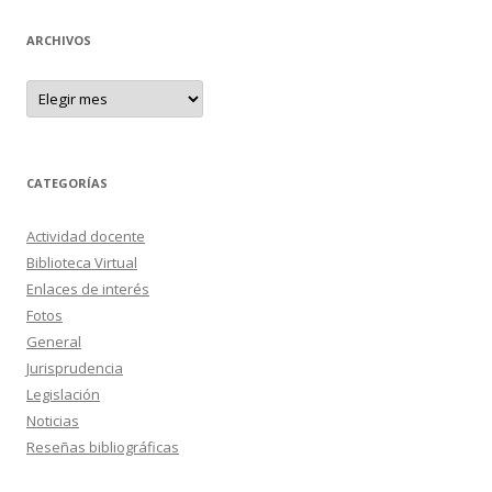
ARCHIVOS
A
r
c
h
i
v
o
CATEGORÍAS
s
Actividad docente
Biblioteca Virtual
Enlaces de interés
Fotos
General
Jurisprudencia
Legislación
Noticias
Reseñas bibliográficas