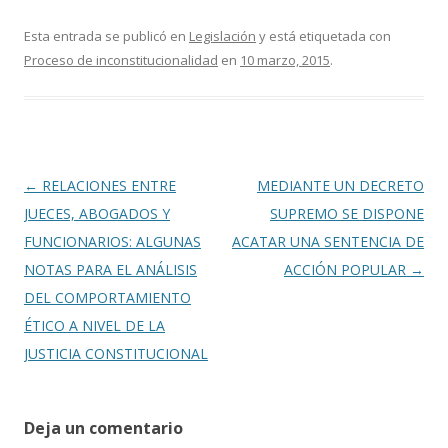
ac
w
o
e
itt
m
Esta entrada se publicó en
Legislación
y está etiquetada con
Proceso de inconstitucionalidad
en
10 marzo, 2015
.
b
er
p
o
ar
o
ti
k
r
Navegación
←
RELACIONES ENTRE
MEDIANTE UN DECRETO
de
JUECES, ABOGADOS Y
SUPREMO SE DISPONE
entradas
FUNCIONARIOS: ALGUNAS
ACATAR UNA SENTENCIA DE
NOTAS PARA EL ANÁLISIS
ACCIÓN POPULAR
→
DEL COMPORTAMIENTO
ÉTICO A NIVEL DE LA
JUSTICIA CONSTITUCIONAL
Deja un comentario