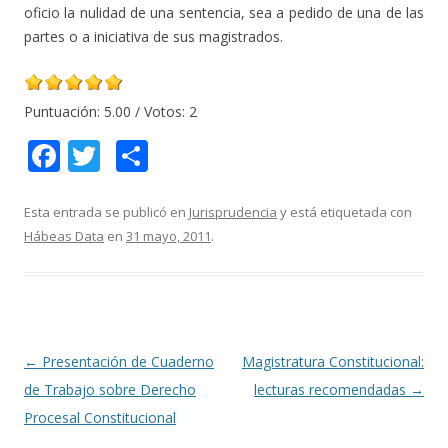
oficio la nulidad de una sentencia, sea a pedido de una de las
partes o a iniciativa de sus magistrados.
Puntuación:
5.00
/ Votos:
2
F
T
C
ac
w
o
e
itt
m
Esta entrada se publicó en
Jurisprudencia
y está etiquetada con
Hábeas Data
en
31 mayo, 2011
.
b
er
p
o
ar
o
ti
k
r
Navegación
←
Presentación de Cuaderno
Magistratura Constitucional:
de
de Trabajo sobre Derecho
lecturas recomendadas
→
entradas
Procesal Constitucional