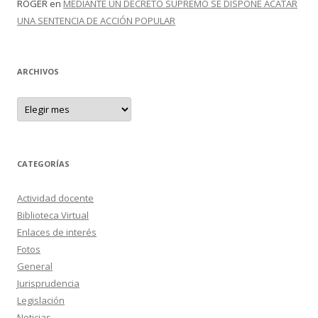
ROGER
en
MEDIANTE UN DECRETO SUPREMO SE DISPONE ACATAR
UNA SENTENCIA DE ACCIÓN POPULAR
ARCHIVOS
A
r
c
h
i
v
o
CATEGORÍAS
s
Actividad docente
Biblioteca Virtual
Enlaces de interés
Fotos
General
Jurisprudencia
Legislación
Noticias