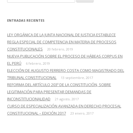
u
s
c
ENTRADAS RECIENTES
a
r
LEY ORGÁNICA DE LA JUNTA NACIONAL DE JUSTICIA ESTABLECE
:
REGLA ESPECIAL DE COMPETENCIA EN MATERIA DE PROCESOS
CONSTITUCIONALES
20 febrero, 2019
NUEVA PUBLICACIÓN SOBRE EL PROCESO DE HÁBEAS CORPUS EN
EL PERÚ
6 febrero, 2019
ELECCIÓN DE AUGUSTO FERRERO COSTA COMO MAGISTRADO DEL
TRIBUNAL CONSTITUCIONAL
13 septiembre, 2017
REFORMA DEL ARTÍCULO 203º DE LA CONSTITUCIÓN, SOBRE
LEGITIMACIÓN PARA PRESENTAR DEMANDAS DE
INCONSTITUCIONALIDAD
21 agosto, 2017
CURSO DE ESPECIALIZACIÓN AVANZADA EN DERECHO PROCESAL
CONSTITUCIONAL – EDICIÓN 2017
23 enero, 2017