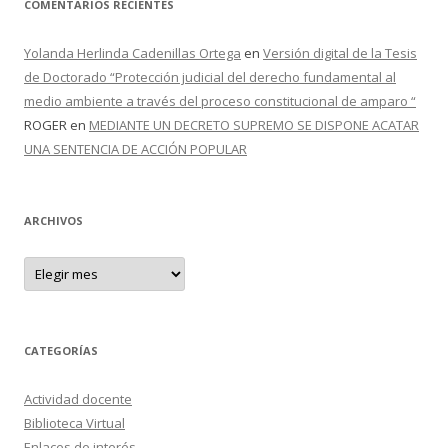
COMENTARIOS RECIENTES
Yolanda Herlinda Cadenillas Ortega
en
Versión digital de la Tesis
de Doctorado “Protección judicial del derecho fundamental al
medio ambiente a través del proceso constitucional de amparo “
ROGER
en
MEDIANTE UN DECRETO SUPREMO SE DISPONE ACATAR
UNA SENTENCIA DE ACCIÓN POPULAR
ARCHIVOS
A
r
c
h
i
v
o
CATEGORÍAS
s
Actividad docente
Biblioteca Virtual
Enlaces de interés