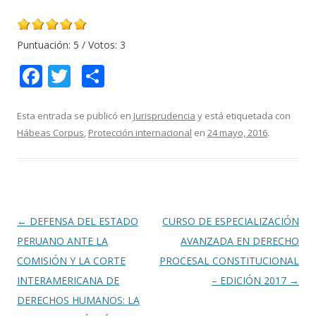
Puntuación:
5
/ Votos:
3
F
T
C
ac
w
o
e
itt
m
Esta entrada se publicó en
Jurisprudencia
y está etiquetada con
Hábeas Corpus
,
Protección internacional
en
24 mayo, 2016
.
b
er
p
o
ar
o
ti
k
r
Navegación
←
DEFENSA DEL ESTADO
CURSO DE ESPECIALIZACIÓN
de
PERUANO ANTE LA
AVANZADA EN DERECHO
entradas
COMISIÓN Y LA CORTE
PROCESAL CONSTITUCIONAL
INTERAMERICANA DE
– EDICIÓN 2017
→
DERECHOS HUMANOS: LA