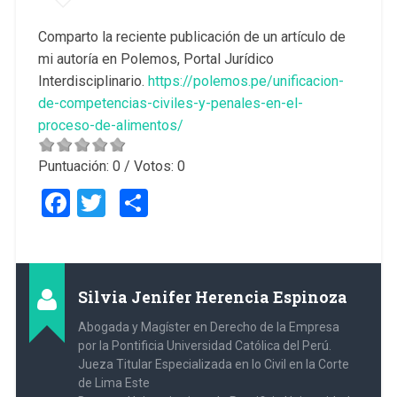
Comparto la reciente publicación de un artículo de
mi autoría en Polemos, Portal Jurídico
Interdisciplinario.
https://polemos.pe/unificacion-
de-competencias-civiles-y-penales-en-el-
proceso-de-alimentos/
Puntuación:
0
/ Votos:
0
Facebook
Twitter
Compartir
Silvia Jenifer Herencia Espinoza
Abogada y Magíster en Derecho de la Empresa
por la Pontificia Universidad Católica del Perú.
Jueza Titular Especializada en lo Civil en la Corte
de Lima Este