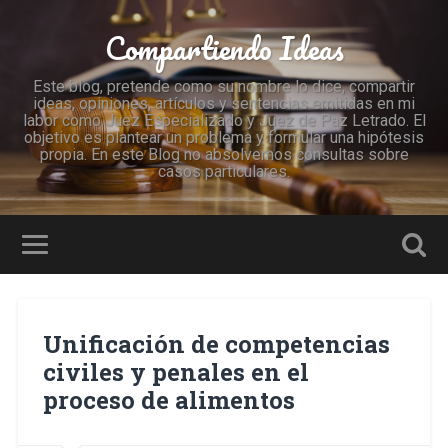
Compartiendo Ideas
Este blog, pretende como su nombre lo dice, compartir
ideas, opiniones, artículos y sentencias emitidas en mi
labor como Juez Especializado y Juez de Paz Letrado. El
objetivo es plantear un problema y formular una hipótesis
propia. En este Blog no absolvemos consultas sobre
casos particulares.
Unificación de competencias
civiles y penales en el
proceso de alimentos