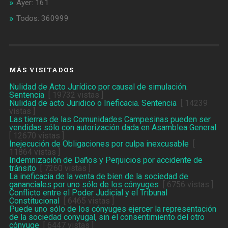
Ayer: 161
Todos: 360999
MÁS VISITADOS
Nulidad de Acto Jurídico por causal de simulación.
Sentencia
[ 19732 vistas ]
Nulidad de acto Juridico o Ineficacia. Sentencia
[ 14239
vistas ]
Las tierras de las Comunidades Campesinas pueden ser
vendidas sólo con autorización dada en Asamblea General
[ 12670 vistas ]
Inejecución de Obligaciones por culpa inexcusable
[
11864 vistas ]
Indemnización de Daños y Perjuicios por accidente de
tránsito
[ 7260 vistas ]
La ineficacia de la venta de bien de la sociedad de
gananciales por uno sólo de los cónyuges
[ 6756 vistas ]
Conflicto entre el Poder Judicial y el Tribunal
Constitucional
[ 6465 vistas ]
Puede uno sólo de los cónyuges ejercer la representación
de la sociedad conyugal, sin el consentimiento del otro
cónyuge
[ 6447 vistas ]