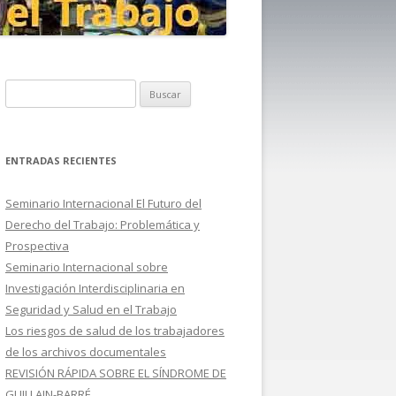
B
u
s
c
ENTRADAS RECIENTES
a
r
Seminario Internacional El Futuro del
:
Derecho del Trabajo: Problemática y
Prospectiva
Seminario Internacional sobre
Investigación Interdisciplinaria en
Seguridad y Salud en el Trabajo
Los riesgos de salud de los trabajadores
de los archivos documentales
REVISIÓN RÁPIDA SOBRE EL SÍNDROME DE
GUILLAIN-BARRÉ