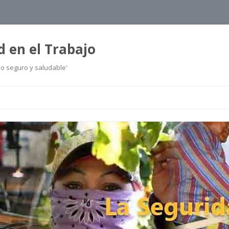
d en el Trabajo
jo seguro y saludable'
Ir
al
contenido