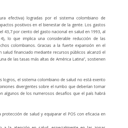
rtura efectiva) logradas por el sistema colombiano de
mpactos positivos en el bienestar de la gente. Los gastos
el 43,7 por ciento del gasto nacional en salud en 1993, al
), lo que implica una considerable reducción de las
uchos colombianos. Gracias a la fuerte expansión en el
en salud financiado mediante recursos públicos alcanzó el
una de las tasas más altas de América Latina”, sostienen
s logros, el sistema colombiano de salud no está exento
opiniones divergentes sobre el rumbo que deberían tomar
son algunos de los numerosos desafíos que el país habrá
a protección de salud y equiparar el POS con eficacia en
o a la atención en salud, especialmente en las zonas