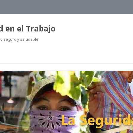
d en el Trabajo
jo seguro y saludable'
Ir
al
contenido