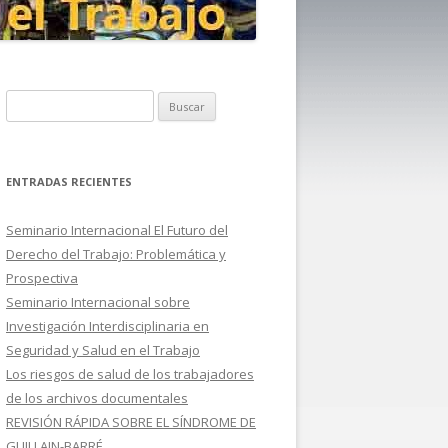
B
u
s
c
ENTRADAS RECIENTES
a
r
Seminario Internacional El Futuro del
:
Derecho del Trabajo: Problemática y
Prospectiva
Seminario Internacional sobre
Investigación Interdisciplinaria en
Seguridad y Salud en el Trabajo
Los riesgos de salud de los trabajadores
de los archivos documentales
REVISIÓN RÁPIDA SOBRE EL SÍNDROME DE
GUILLAIN-BARRÉ