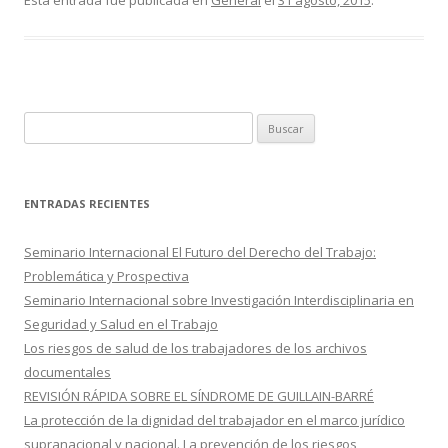
e
itt
m
Esta entrada fue publicada en
General
el
31 agosto, 2015
.
b
er
p
o
ar
o
ti
k
r
B
u
s
c
ENTRADAS RECIENTES
a
r
Seminario Internacional El Futuro del Derecho del Trabajo:
:
Problemática y Prospectiva
Seminario Internacional sobre Investigación Interdisciplinaria en
Seguridad y Salud en el Trabajo
Los riesgos de salud de los trabajadores de los archivos
documentales
REVISIÓN RÁPIDA SOBRE EL SÍNDROME DE GUILLAIN-BARRÉ
La protección de la dignidad del trabajador en el marco jurídico
supranacional y nacional. La prevención de los riesgos