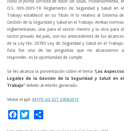
como la forma correcta de hacer las cosas.
Posteriormente, el
D.S. 009-2005-TR Reglamento de Seguridad y Salud en el
Trabajo estableció en su Título III lo relativo al Sistema de
Gestión de la Seguridad y Salud en el Trabajo. Ambas normas
reglamentarias, una para el sector minero y la otra para el
sector privado del país, son los antecedentes de los alcances
de la Ley No. 29783 Ley de Seguridad y Salud en el Trabajo.
Esta fue una de las preguntas que no alcanzamos a
responder, es la oportunidad de cumplir.
Se les alcanza la presentación sobre el tema “
Los Aspectos
Legales de la Gestión de la Seguridad y Salud en el
Trabajo”
debido al interés generado.
Véase el ppt:
MTPE-SG SST 24082015
F
T
C
ac
w
o