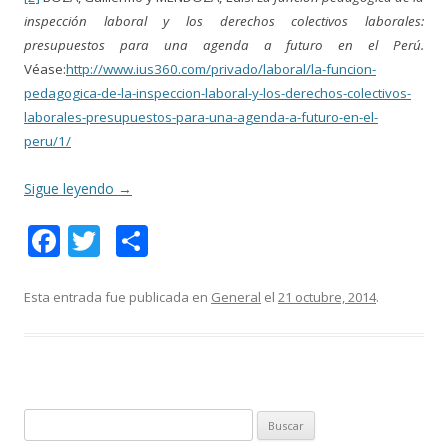
inspección laboral y los derechos colectivos laborales:
presupuestos para una agenda a futuro en el Perú.
Véase:
http://www.ius360.com/privado/laboral/la-funcion-
pedagogica-de-la-inspeccion-laboral-y-los-derechos-colectivos-
laborales-presupuestos-para-una-agenda-a-futuro-en-el-
peru/1/
Sigue leyendo
→
F
T
C
ac
w
o
e
itt
m
Esta entrada fue publicada en
General
el
21 octubre, 2014
.
b
er
p
o
ar
o
ti
k
r
B
u