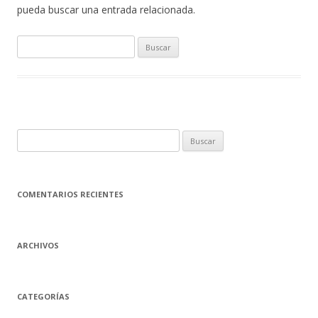
pueda buscar una entrada relacionada.
B
u
s
c
a
r
B
:
u
s
c
COMENTARIOS RECIENTES
a
r
:
ARCHIVOS
CATEGORÍAS