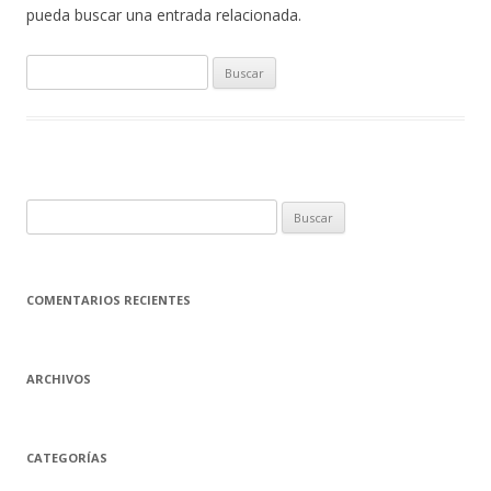
pueda buscar una entrada relacionada.
B
u
s
c
a
r
B
:
u
s
c
COMENTARIOS RECIENTES
a
r
:
ARCHIVOS
CATEGORÍAS