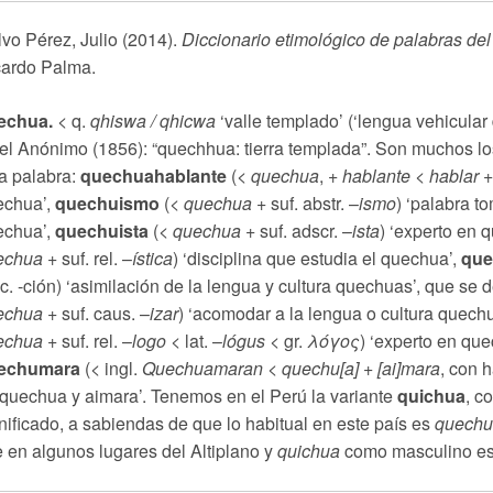
vo Pérez, Julio (2014).
Diccionario etimológico de palabras del
cardo Palma.
echua.
< q.
qhiswa / qhicwa
‘valle templado’ (‘lengua vehicular
el Anónimo (1856): “quechhua: tierra templada”. Son muchos l
a palabra:
quechuahablante
(<
quechua
, +
hablante < hablar
+
echua’,
quechuismo
(<
quechua
+ suf. abstr. –
ismo
) ‘palabra t
chua’,
quechuista
(<
quechua
+ suf. adscr. –
ista
) ‘experto en 
echua
+ suf. rel. –
ística
) ‘disciplina que estudia el quechua’,
que
c. -ción) ‘asimilación de la lengua y cultura quechuas’, que se 
echua
+ suf. caus. –
izar
) ‘acomodar a la lengua o cultura quech
echua
+ suf. rel. –
logo
< lat. –
lógus
< gr.
λόγος
) ‘experto en qu
echumara
(< ingl.
Quechuamaran
<
quechu[a]
+
[ai]mara
, con 
quechua y aimara’. Tenemos en el Perú la variante
quichua
, c
nificado, a sabiendas de que lo habitual en este país es
quechu
 en algunos lugares del Altiplano y
quichua
como masculino es 