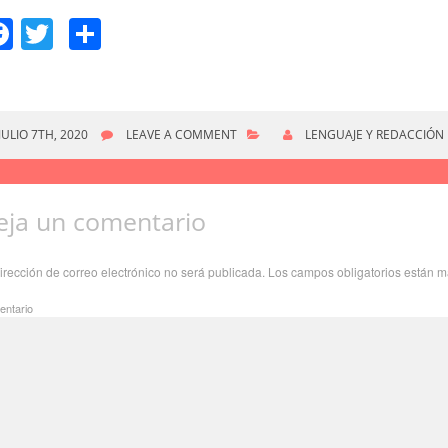
Facebook
Twitter
Compartir
JULIO 7TH, 2020
LEAVE A COMMENT
LENGUAJE Y REDACCIÓN
eja un comentario
irección de correo electrónico no será publicada.
Los campos obligatorios están 
ntario