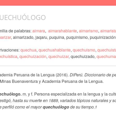
UECHUÓLOGO
ilia de palabras:
aimara
,
aimarahablante
,
aimarismo
,
aimarist
arizar
, aimarizado, jaqaru, puquina, puquinismo, puquinización
rivaciones:
quechua
,
quechuahablante
,
quechuismo
,
quechuist
chuística
,
quechuización
,
quechuizar
, quechuizado,
quechuma
ademia Peruana de la Lengua (2016).
DiPerú. Diccionario de 
 Minas Buenaventura y Academia Peruana de la Lengua.
echuólogo.
m. y f. Persona especializada en la lengua y la cu
estigó, hasta su muerte en 1889, variados tópicos naturales y s
e perfiló como el mayor
quechuólogo
de su tiempo.1