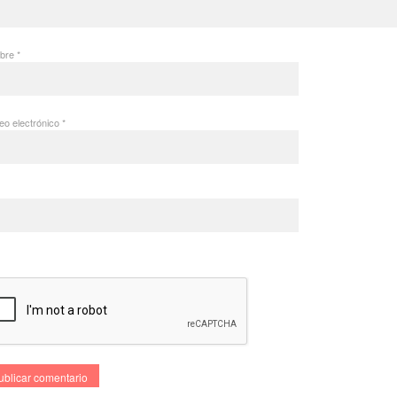
bre
*
eo electrónico
*