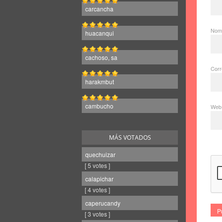
carcancha
Nom
huacanqui
cachoso, sa
Corr
harakmbut
cambucho
Web
MÁS VOTADOS
quechuizar
[ 5 votes ]
calapichar
[ 4 votes ]
caperucandy
[ 3 votes ]