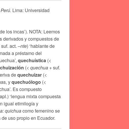
 Perú.
Lima: Universidad
 de los incas’). NOTA: Leemos
os derivados y compuestos de
 suf. act. –
nte
) ‘hablante de
omada a préstamo del
quechua’,
quechuística
(<
chuización
(<
quechua
+ suf.
deriva de
quechuizar
(<
uas, y
quechuólogo
(<
echua’. Es compuesto
hapl.) ‘lengua mixta compuesta
on igual etimilogía y
a: quichua
como femenino se
de uso propio en Ecuador.