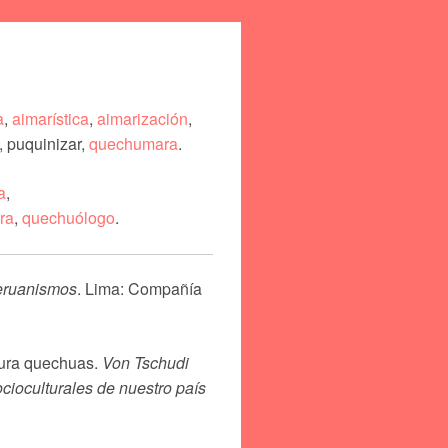
a
,
aimarística
,
aimarización
,
, puquinizar,
quechumara
.
a
,
ra
,
quechuólogo
.
peruanismos
. Lima: Compañía
ltura quechuas.
Von Tschudi
ocioculturales de nuestro país