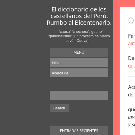
El diccionario de los
castellanos del Perú.
Q
Rumbo al Bicentenario.
'causa', 'chochera', 'guano',
Fam
'gamonalismo' (Un proyecto de Marco
Lovón Cueva)
aim
MENU
De
Inicio
que
Acerca de
Ac
de
qu
inv
y s
ENTRADAS RECIENTES