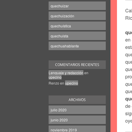
quechuizar
Cal
quechuización
Ri
quechuística
qu
quechuista
en 
quechuahablante
est
qu
que
COMENTARIOS RECIENTES
qu
Lenguaje y redacción
en
pro
upecino
Renzo
en
upecino
qu
qu
qu
ARCHIVOS
de 
julio 2020
sig
junio 2020
oye
noviembre 2019