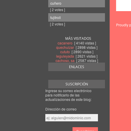
cuñero
[ 2 votes ]
fujitroll
[ 2 votes ]
Proudly 
MÁS VISITADOS
cacanero
[ 4140 vistas ]
quechuizar
[ 2898 vistas ]
cututo
[ 2890 vistas ]
leguleyada
[ 2621 vistas ]
cachoso, sa
[ 2587 vistas ]
ENLACES
SUSCRIPCIÓN
Ingrese su correo electrónico
para notificarlo de las
actualizaciones de este blog:
Dirección de correo
Dirección
de
correo