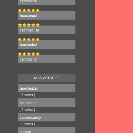
carcancha
huacanqui
cachoso, sa
harakmbut
cambucho
MÁS VOTADOS
quechuizar
[ 5 votes ]
calapichar
[ 4 votes ]
caperucandy
[ 3 votes ]
cuñero