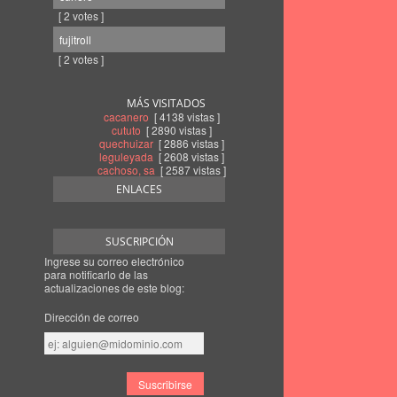
[ 2 votes ]
fujitroll
[ 2 votes ]
MÁS VISITADOS
cacanero
[ 4138 vistas ]
cututo
[ 2890 vistas ]
quechuizar
[ 2886 vistas ]
leguleyada
[ 2608 vistas ]
cachoso, sa
[ 2587 vistas ]
ENLACES
SUSCRIPCIÓN
Ingrese su correo electrónico
para notificarlo de las
actualizaciones de este blog:
Dirección de correo
Dirección
de
correo