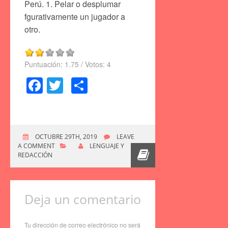
Perú. 1. Pelar o desplumar
fgurativamente un jugador a
otro.
Puntuación:
1.75
/ Votos:
4
Facebook
Twitter
Compartir
OCTUBRE 29TH, 2019
LEAVE
A COMMENT
LENGUAJE Y
REDACCIÓN
Deja un comentario
Tu dirección de correo electrónico no será