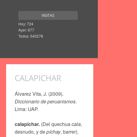
VISITAS
Hoy: 724
Ayer: 677
Todos: 540278
CALAPICHAR
Álvarez Vita, J. (2009)
.
Diccionario de peruanismos
.
Lima: UAP.
calapichar.
(Del quechua
cala
,
desnudo, y de
píchay
, barrer).