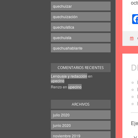
oc
quechuizar
quechuización
quechuística
quechuista
quechuahablante
D
COMENTARIOS RECIENTES
Lenguaje y redacción
en
upecino
Renzo
en
upecino
ARCHIVOS
julio 2020
Ej
junio 2020
noviembre 2019