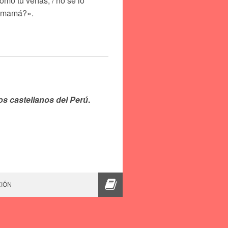
mo tú verías, / no se lo
, mamá?».
los castellanos del Perú
.
CIÓN