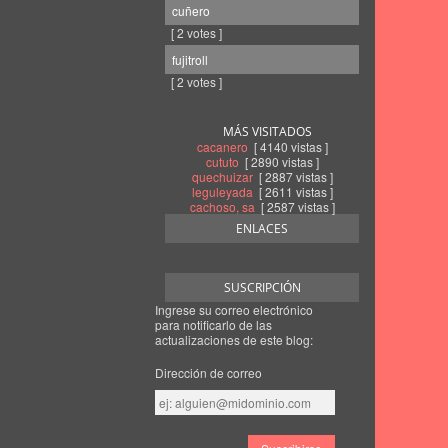
cuñero
[ 2 votes ]
fujitroll
[ 2 votes ]
MÁS VISITADOS
cacanero
[ 4140 vistas ]
cututo
[ 2890 vistas ]
quechuizar
[ 2887 vistas ]
leguleyada
[ 2611 vistas ]
cachoso, sa
[ 2587 vistas ]
ENLACES
SUSCRIPCIÓN
Ingrese su correo electrónico
para notificarlo de las
actualizaciones de este blog:
Dirección de correo
Dirección
de
correo