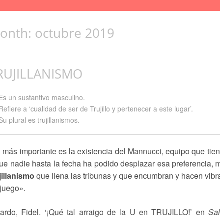
onth:
octubre 2019
RUJILLANISMO
Es un sustantivo masculino.
Refiere a ‘cualidad de ser de Trujillo y pertenecer a este lugar’.
Su plural es trujillanismos.
 más importante es la existencia del Mannucci, equipo que tien
ue nadie hasta la fecha ha podido desplazar esa preferencia, 
jillanismo
que llena las tribunas y que encumbran y hacen vibr
juego».
vardo, Fidel. ‘¡Qué tal arraigo de la U en TRUJILLO!’ en
Sa