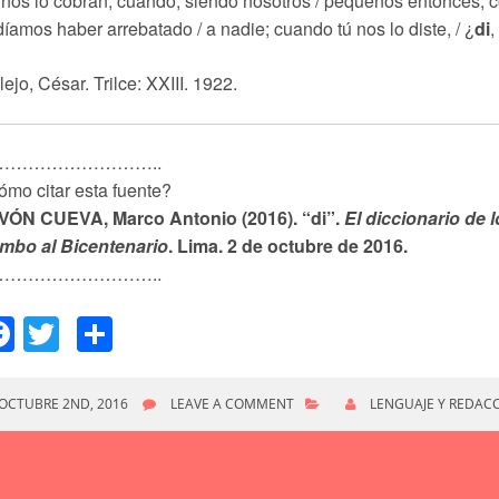
nos lo cobran, cuando, siendo nosotros / pequeños entonces, co
íamos haber arrebatado / a nadie; cuando tú nos lo diste, / ¿
di
lejo, César. Trilce: XXIII. 1922.
………………………..
mo citar esta fuente?
VÓN CUEVA, Marco Antonio (2016). “di”.
El diccionario de 
mbo al Bicentenario
. Lima. 2 de octubre de 2016.
………………………..
Facebook
Twitter
Compartir
OCTUBRE 2ND, 2016
LEAVE A COMMENT
LENGUAJE Y REDAC