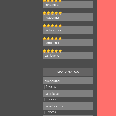
carcancha
huacanqui
cachoso, sa
harakmbut
cambucho
MÁS VOTADOS
quechuizar
[ 5 votes ]
calapichar
[ 4 votes ]
caperucandy
[ 3 votes ]