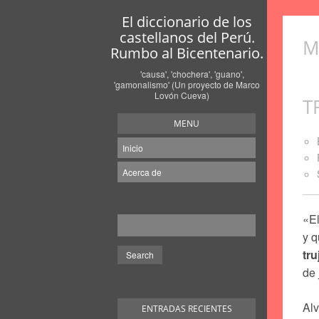
El diccionario de los
castellanos del Perú.
M
Rumbo al Bicentenario.
'causa', 'chochera', 'guano',
'gamonalismo' (Un proyecto de Marco
Lovón Cueva)
T
MENU
Inicio
Acerca de
«El
y q
tru
de 
Al
ENTRADAS RECIENTES