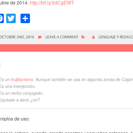
tubre de 2014.
http://bit.ly/2dCgEWT
Facebook
Twitter
Compartir
OCTUBRE 2ND, 2016
LEAVE A COMMENT
LENGUAJE Y REDAC
I
Es un
trujillanismo
. Aunque también se usa en algunas zonas de Cajam
Es una interjección.
Es un verbo conjugado.
Equivale a decir ¿no?
emplos de uso: