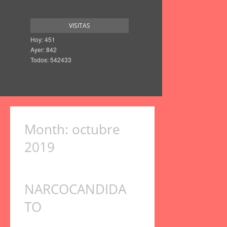
VISITAS
Hoy: 451
Ayer: 842
Todos: 542433
Month:
octubre
2019
NARCOCANDIDA
TO