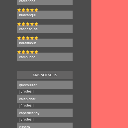
carcancha
huacanqui
cachoso, sa
harakmbut
cambucho
MÁS VOTADOS
quechuizar
[ 5 votes ]
calapichar
[ 4 votes ]
caperucandy
[ 3 votes ]
cuñero