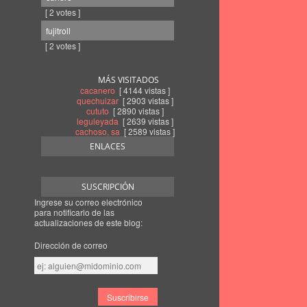
[ 2 votes ]
fujitroll
[ 2 votes ]
MÁS VISITADOS
cacanero
[ 4144 vistas ]
quechuizar
[ 2903 vistas ]
cututo
[ 2890 vistas ]
leguleyada
[ 2639 vistas ]
cachoso, sa
[ 2589 vistas ]
ENLACES
SUSCRIPCIÓN
Ingrese su correo electrónico
para notificarlo de las
actualizaciones de este blog:
Dirección de correo
Dirección
de
correo