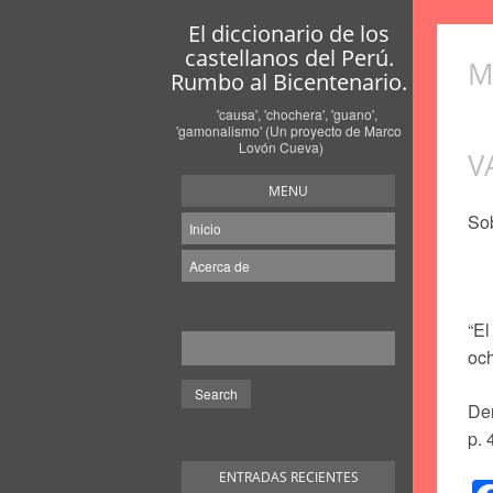
El diccionario de los
castellanos del Perú.
M
Rumbo al Bicentenario.
'causa', 'chochera', 'guano',
'gamonalismo' (Un proyecto de Marco
Lovón Cueva)
V
MENU
So
Inicio
Acerca de
“El
oc
Den
p. 
ENTRADAS RECIENTES