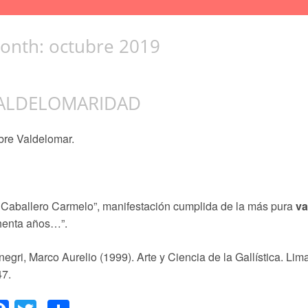
onth:
octubre 2019
ALDELOMARIDAD
bre Valdelomar.
 Caballero Carmelo”, manifestación cumplida de la más pura
va
henta años…”.
egri, Marco Aurelio (1999). Arte y Ciencia de la Gallística. Lim
47.