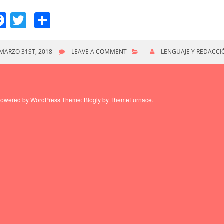
Facebook
Twitter
Compartir
MARZO 31ST, 2018
LEAVE A COMMENT
LENGUAJE Y REDACCI
powered by WordPress
Theme: Blogly by
ThemeFurnace
.