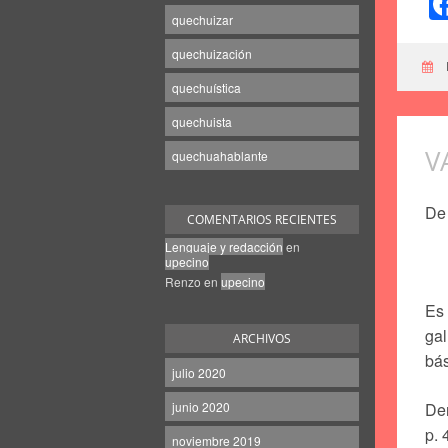
quechuizar
quechuización
quechuística
quechuista
V
quechuahablante
De
COMENTARIOS RECIENTES
Lenguaje y redacción
en
upecino
Renzo
en
upecino
Es 
gal
ARCHIVOS
bás
julio 2020
junio 2020
Den
p. 
noviembre 2019