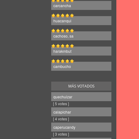
carcancha
huacanqui
cachoso, sa
harakmbut
cambucho
MÁS VOTADOS
quechuizar
[ 5 votes ]
calapichar
[ 4 votes ]
caperucandy
[ 3 votes ]