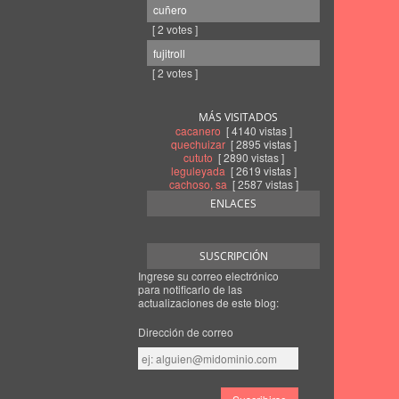
cuñero
[ 2 votes ]
fujitroll
[ 2 votes ]
MÁS VISITADOS
cacanero
[ 4140 vistas ]
quechuizar
[ 2895 vistas ]
cututo
[ 2890 vistas ]
leguleyada
[ 2619 vistas ]
cachoso, sa
[ 2587 vistas ]
ENLACES
SUSCRIPCIÓN
Ingrese su correo electrónico
para notificarlo de las
actualizaciones de este blog:
Dirección de correo
Dirección
de
correo