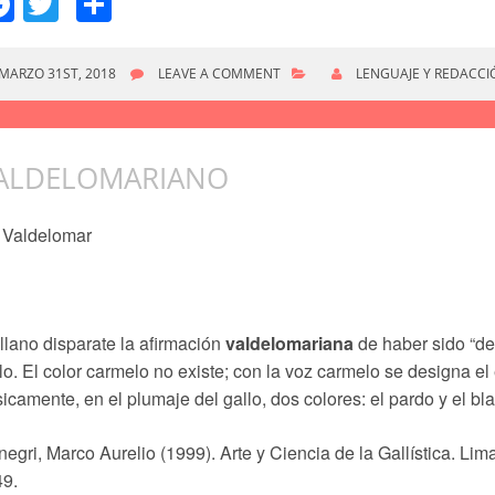
Facebook
Twitter
Compartir
MARZO 31ST, 2018
LEAVE A COMMENT
LENGUAJE Y REDACCI
ALDELOMARIANO
 Valdelomar
llano disparate la afirmación
valdelomariana
de haber sido “de
lo. El color carmelo no existe; con la voz carmelo se designa e
icamente, en el plumaje del gallo, dos colores: el pardo y el bl
egri, Marco Aurelio (1999). Arte y Ciencia de la Gallística. Lim
49.