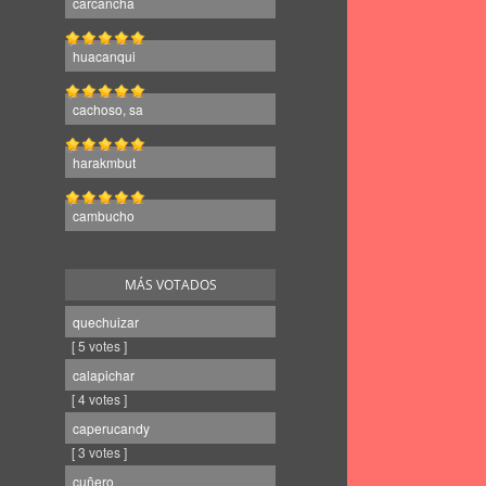
carcancha
huacanqui
cachoso, sa
harakmbut
cambucho
MÁS VOTADOS
quechuizar
[ 5 votes ]
calapichar
[ 4 votes ]
caperucandy
[ 3 votes ]
cuñero