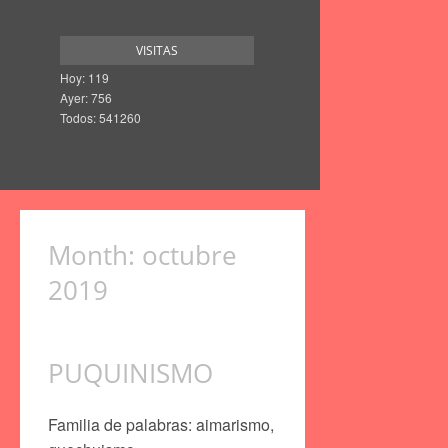
VISITAS
Hoy: 119
Ayer: 756
Todos: 541260
Month:
octubre
2019
PUQUINISMO
Familia de palabras: aimarismo,