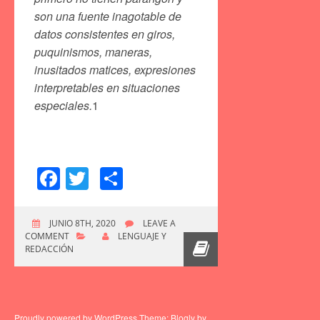
son una fuente inagotable de
datos consistentes en giros,
puquinismos, maneras,
inusitados matices, expresiones
interpretables en situaciones
especiales.
1
Facebook
Twitter
Compartir
JUNIO 8TH, 2020
LEAVE A
COMMENT
LENGUAJE Y
REDACCIÓN
Proudly powered by WordPress
Theme: Blogly by