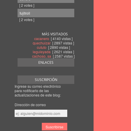
[ 2 votes ]
fujitroll
[ 2 votes ]
MÁS VISITADOS
cacanero
[ 4140 vistas ]
quechuizar
[ 2897 vistas ]
cututo
[ 2890 vistas ]
leguleyada
[ 2621 vistas ]
cachoso, sa
[ 2587 vistas ]
ENLACES
SUSCRIPCIÓN
Ingrese su correo electrónico
para notificarlo de las
actualizaciones de este blog:
Dirección de correo
Dirección
de
correo