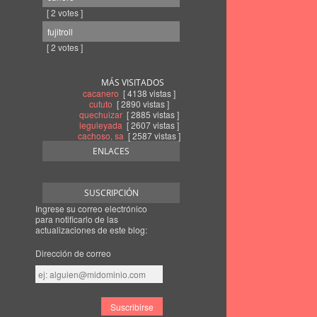
[ 2 votes ]
fujitroll
[ 2 votes ]
MÁS VISITADOS
cacanero
[ 4138 vistas ]
cututo
[ 2890 vistas ]
quechuizar
[ 2885 vistas ]
leguleyada
[ 2607 vistas ]
cachoso, sa
[ 2587 vistas ]
ENLACES
SUSCRIPCIÓN
Ingrese su correo electrónico
para notificarlo de las
actualizaciones de este blog:
Dirección de correo
Dirección
de
correo