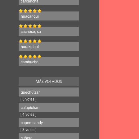
carcancha
huacanqui
cachoso, sa
harakmbut
cambucho
MÁS VOTADOS
quechuizar
[ 5 votes ]
calapichar
[ 4 votes ]
caperucandy
[ 3 votes ]
cuñero