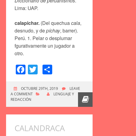
Diccionario de peruanismos
.
Lima: UAP.
calapichar.
(Del quechua
cala
,
desnudo, y de
píchay
, barrer).
Perú. 1. Pelar o desplumar
fgurativamente un jugador a
otro.
Facebook
Twitter
Compartir
OCTUBRE 29TH, 2019
LEAVE
A COMMENT
LENGUAJE Y
REDACCIÓN
CALANDRACA