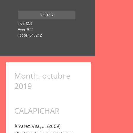
VISITAS
Hoy: 658
Ayer: 677
Todos: 540212
Month:
octubre
2019
CALAPICHAR
Álvarez Vita, J. (2009)
.