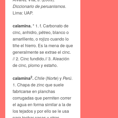
Diccionario de peruanismos
.
Lima: UAP.
calamina.
* 1. f. Carbonato de
cinc, anhidro, pétreo, blanco o
amarillento, o rojizo cuando lo
tiñe el hierro. Es la mena de que
generalmente se extrae el cinc.
// 2. Cinc fundido.// 3. Aleación
de cinc, plomo y estaño.
2
calamina
.
Chile
(
Norte
) y
Perú
.
1. Chapa de zinc que suele
fabricarse en planchas
corrugadas que permiten correr
el agua en forma similar a la de
los tejados y por ello se le usa
para techar casas y otras