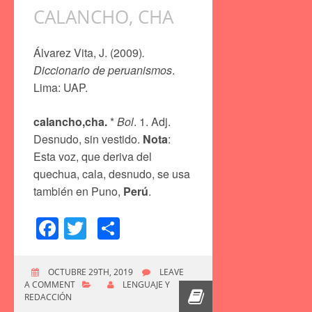
CALANCHO, CHA
Álvarez Vita, J. (2009)
.
Diccionario de peruanismos
.
Lima: UAP.
calancho,cha.
*
Bol
. 1. Adj.
Desnudo, sin vestido.
Nota
:
Esta voz, que deriva del
quechua, cala, desnudo, se usa
también en Puno,
Perú
.
Facebook
Twitter
Compartir
OCTUBRE 29TH, 2019
LEAVE
A COMMENT
LENGUAJE Y
REDACCIÓN