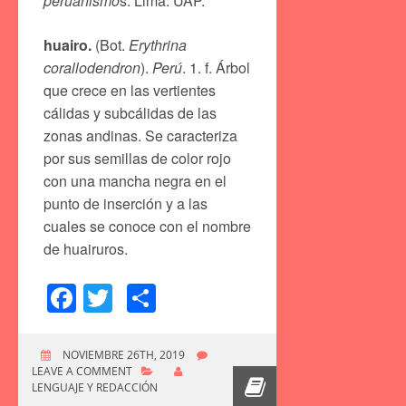
peruanismo
s. Lima: UAP.
huairo.
(Bot.
Erythrina
corallodendron
).
Perú
. 1. f. Árbol
que crece en las vertientes
cálidas y subcálidas de las
zonas andinas. Se caracteriza
por sus semillas de color rojo
con una mancha negra en el
punto de inserción y a las
cuales se conoce con el nombre
de huairuros.
Facebook
Twitter
Compartir
NOVIEMBRE 26TH, 2019
LEAVE A COMMENT
LENGUAJE Y REDACCIÓN