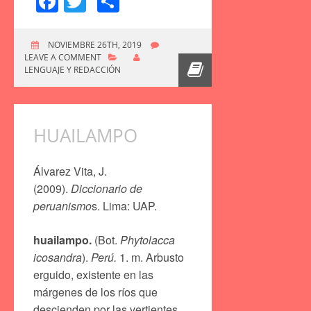
Facebook
Twitter
Compartir
NOVIEMBRE 26TH, 2019
LEAVE A COMMENT
LENGUAJE Y REDACCIÓN
HUAILAMPO
Álvarez Vita, J.
(2009).
Diccionario de
peruanismo
s. Lima: UAP.
huailampo.
(Bot.
Phytolacca
icosandra
).
Perú.
1. m. Arbusto
erguido, existente en las
márgenes de los ríos que
descienden por las vertientes