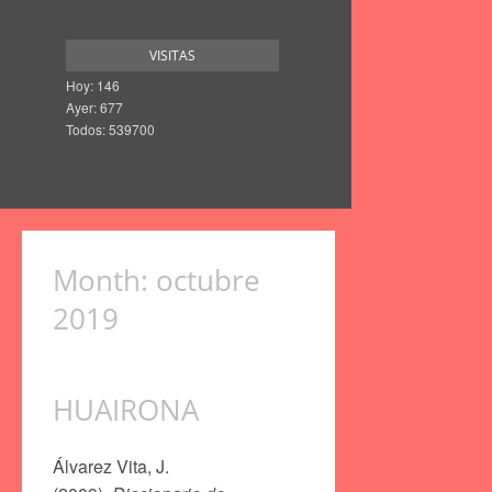
VISITAS
Hoy: 146
Ayer: 677
Todos: 539700
Month:
octubre
2019
HUAIRONA
Álvarez Vita, J.