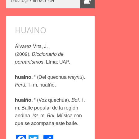
LENGUAJE Y REDACCIÓN
HUAINO
Álvarez Vita, J.
(2009).
Diccionario de
peruanismo
s. Lima: UAP.
huaino.
* (Del quechua
waynu
).
Perú.
1. m. huaiño.
huaiño.
* (Voz quechua).
Bol.
1.
m. Baile popular de la región
andina. //2. m.
Bol
. Música con
que se acompaña este baile.