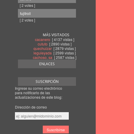
[ 2 votes ]
fujitroll
[ 2 votes ]
MÁS VISITADOS
cacanero
[ 4137 vistas ]
cututo
[ 2890 vistas ]
quechuizar
[ 2879 vistas ]
leguleyada
[ 2599 vistas ]
cachoso, sa
[ 2587 vistas ]
ENLACES
SUSCRIPCIÓN
Ingrese su correo electrónico
para notificarlo de las
actualizaciones de este blog:
Dirección de correo
Dirección
de
correo