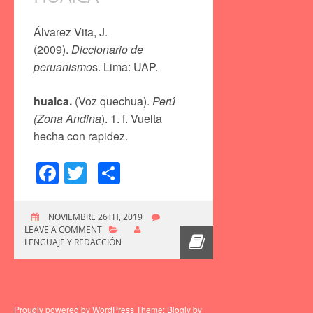
Álvarez Vita, J.
(2009).
Diccionario de
peruanismo
s. Lima: UAP.
huaica.
(Voz quechua).
Perú
(Zona Andina
). 1. f. Vuelta
hecha con rapidez.
Facebook
Twitter
Compartir
NOVIEMBRE 26TH, 2019
LEAVE A COMMENT
LENGUAJE Y REDACCIÓN
Proudly powered by WordPress
Theme: Blogly by