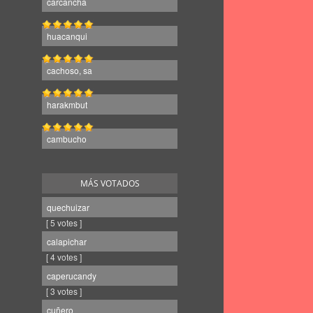
carcancha
huacanqui
cachoso, sa
harakmbut
cambucho
MÁS VOTADOS
quechuizar
[ 5 votes ]
calapichar
[ 4 votes ]
caperucandy
[ 3 votes ]
cuñero