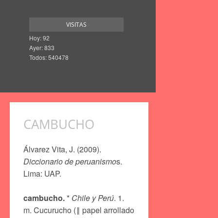
VISITAS
Hoy: 92
Ayer: 833
Todos: 540478
CAMBUCHO
Álvarez Vita, J. (2009).
Diccionario de peruanismo
s.
Lima: UAP.
cambucho.
*
Chile y Perú
. 1.
m. Cucurucho (‖ papel arrollado