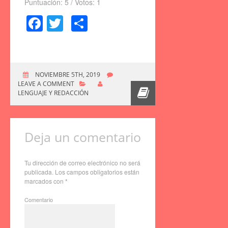
Puntuación:
5
/ Votos:
1
Facebook
Twitter
Compartir
NOVIEMBRE 5TH, 2019
LEAVE A COMMENT
LENGUAJE Y REDACCIÓN
Deja un comentario
Tu dirección de correo electrónico no será
publicada.
Los campos obligatorios están
marcados con
*
Comentario