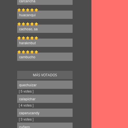
carcancha
huacanqui
cachoso, sa
harakmbut
cambucho
MÁS VOTADOS
quechuizar
[ 5 votes ]
calapichar
[ 4 votes ]
caperucandy
[ 3 votes ]
cuñero