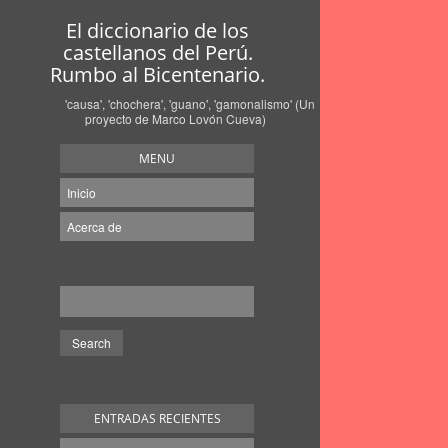
El diccionario de los
castellanos del Perú.
Rumbo al Bicentenario.
'causa', 'chochera', 'guano', 'gamonalismo' (Un
proyecto de Marco Lovón Cueva)
MENU
Inicio
Acerca de
ENTRADAS RECIENTES