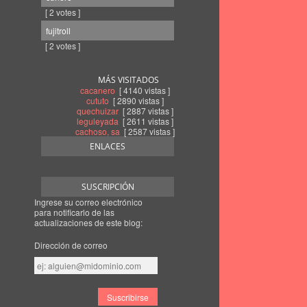
[ 2 votes ]
fujitroll
[ 2 votes ]
MÁS VISITADOS
cacanero
[ 4140 vistas ]
cututo
[ 2890 vistas ]
quechuizar
[ 2887 vistas ]
leguleyada
[ 2611 vistas ]
cachoso, sa
[ 2587 vistas ]
ENLACES
SUSCRIPCIÓN
Ingrese su correo electrónico
para notificarlo de las
actualizaciones de este blog:
Dirección de correo
Dirección
de
correo