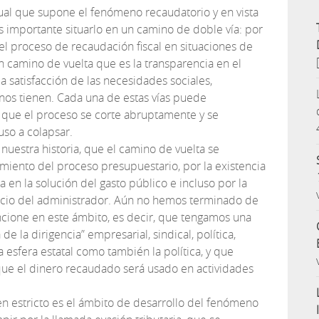
dual que supone el fenómeno recaudatorio y en vista
s importante situarlo en un camino de doble vía: por
el proceso de recaudación fiscal en situaciones de
un camino de vuelta que es la transparencia en el
 la satisfacción de las necesidades sociales,
nos tienen. Cada una de estas vías puede
a que el proceso se corte abruptamente y se
uso a colapsar.
nuestra historia, que el camino de vuelta se
imiento del proceso presupuestario, por la existencia
 en la solución del gasto público e incluso por la
cicio del administrador. Aún no hemos terminado de
funcione en este ámbito, es decir, que tengamos una
de la dirigencia” empresarial, sindical, política,
 la esfera estatal como también la política, y que
 que el dinero recaudado será usado en actividades
en estricto es el ámbito de desarrollo del fenómeno