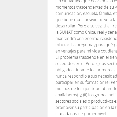
Un ciudadano que no valora su E
momentos trascendentes de su v
comunicación, escuela, familia, e
que tiene que convivir, no verá l
desarrollar. Pero a su vez, si al
la SUNAT como única, real y seria
mantendrá una enorme resistencia
tributar. La pregunta ¿para qué 
en ventajas para mi vida cotidian
El problema trasciende en el ti
sucedidos en el Perú: (i) los sec
obligados durante los primeros a
nunca respondió a sus necesidad
participar en su formación (el P
muchos de los que tributaban –l
analfabetos), y, (ii) los grupos po
sectores sociales o productivos 
promover su participación en la t
ciudadanos de primer nivel.