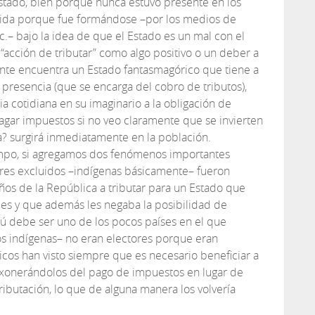
stado, bien porque nunca estuvo presente en los
ida porque fue formándose –por los medios de
tc.– bajo la idea de que el Estado es un mal con el
a “acción de tributar” como algo positivo o un deber a
 frente encuentra un Estado fantasmagórico que tiene a
 presencia (que se encarga del cobro de tributos),
 cotidiana en su imaginario a la obligación de
pagar impuestos si no veo claramente que se invierten
a? surgirá inmediatamente en la población.
empo, si agregamos dos fenómenos importantes
tores excluidos –indígenas básicamente– fueron
ños de la República a tributar para un Estado que
es y que además les negaba la posibilidad de
erú debe ser uno de los pocos países en el que
os indígenas– no eran electores porque eran
líticos han visto siempre que es necesario beneficiar a
exonerándolos del pago de impuestos en lugar de
ributación, lo que de alguna manera los volvería