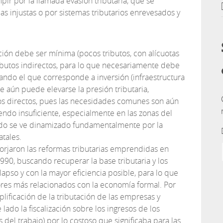
pir por la llamada evasión tributaria, que se
s injustas o por sistemas tributarios enrevesados y
ción debe ser mínima (pocos tributos, con alícuotas
tributos indirectos, para lo que necesariamente debe
izando el que corresponde a inversión (infraestructura
e aún puede elevarse la presión tributaria,
os directos, pues las necesidades comunes son aún
iendo insuficiente, especialmente en las zonas del
cado se ve dinamizado fundamentalmente por la
tales.
forjaron las reformas tributarias emprendidas en
990, buscando recuperar la base tributaria y los
lapso y con la mayor eficiencia posible, para lo que
res más relacionados con la economía formal. Por
lificación de la tributación de las empresas y
lado la fiscalización sobre los ingresos de los
 del trabajo) por lo costoso que significaba para las