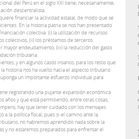
ucional del Perú en el siglo XXI tiene, necesariamente,
ación descentralista.
quiere financiar la actividad estatal, de modo que se
ientes. En la historia patria se nos han presentado
nanciación colectiva: (i) la utilización de recursos
s colectivos, (ii) los préstamos de terceros
cir mayor endeudamiento, (iii) la reducción del gasto
audación tributaria.
ientes, y en algunos casos insanos, para los retos que
 historia nos ha vuelto hacia el aspecto tributario
suponga un importante esfuerzo individual para
viene registrando una pujante expansión económica
 años y que está permitiendo, entre otras cosas,
 Empero, hay que tener cuidado con los mensajes
 la política fiscal, pues si el camino ante la
ributario, no habremos aprendido nada sobre la
as y no estaremos preparados para enfrentar el