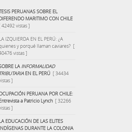
TESIS PERUANAS SOBRE EL
DIFERENDO MARITIMO CON CHILE
[ 42492 vistas ]
LA IZQUIERDA EN EL PERÚ: ¿A
quienes y porqué llaman caviares?
[
40476 vistas ]
SOBRE LA
INFORMALIDAD
TRIBUTARIA
EN EL PERÚ
[ 34434
vistas ]
OCUPACIÓN PERUANA POR CHILE:
Entrevista a Patricio Lynch
[ 32266
vistas ]
LA EDUCACIÓN DE LAS ELITES
INDÍGENAS DURANTE LA COLONIA