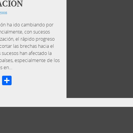
ACIÓN
2008
ción ha ido cambiando por
ncialmente, con sucesos
zación, el rápido progreso
ortar las brechas hacia el
s sucesos han afectado la
países, especialmente de los
s en…
cebook
Twitter
Compartir