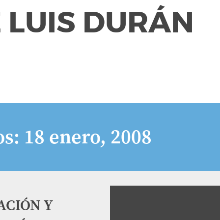
 LUIS DURÁN
os:
18 enero, 2008
ACIÓN Y